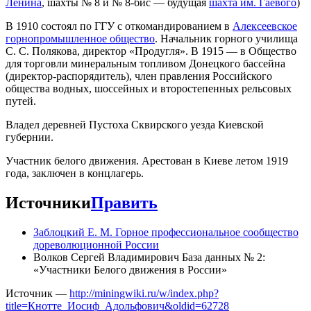
Ленина
, шахты № 8 и № 8-бис — будущая
шахта им. Гаевого
)
В 1910 состоял по ГГУ с откомандированием в
Алексеевское
горнопромышленное общество
. Начальник горного училища
С. С. Полякова, директор «Продугля». В 1915 — в Общество
для торговли минеральным топливом Донецкого бассейна
(директор-распорядитель), член правления Российского
общества водных, шоссейных и второстепенных рельсовых
путей.
Владел деревней Пустоха Сквирского уезда Киевской
губернии.
Участник белого движения. Арестован в Киеве летом 1919
года, заключен в концлагерь.
Источники
Править
Заблоцкий Е. М. Горное профессиональное сообщество
дореволюционной России
Волков Сергей Владимирович База данных № 2:
«Участники Белого движения в России»
Источник —
http://miningwiki.ru/w/index.php?
title=Кнотте_Иосиф_Адольфович&oldid=62728