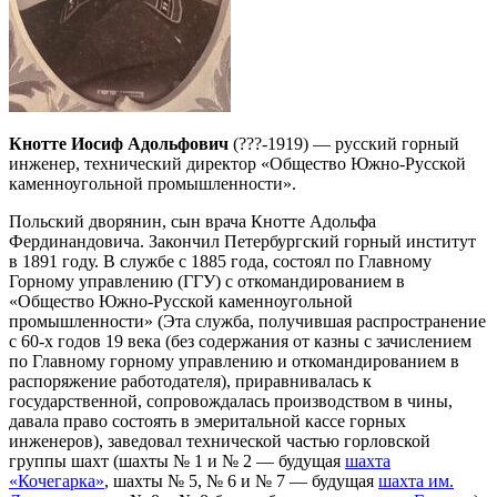
Кнотте Иосиф Адольфович
(???-1919) — русский горный
инженер, технический директор «Общество Южно-Русской
каменноугольной промышленности».
Польский дворянин, сын врача Кнотте Адольфа
Фердинандовича. Закончил Петербургский горный институт
в 1891 году. В службе с 1885 года, состоял по Главному
Горному управлению (ГГУ) с откомандированием в
«Общество Южно-Русской каменноугольной
промышленности» (Эта служба, получившая распространение
с 60-х годов 19 века (без содержания от казны с зачислением
по Главному горному управлению и откомандированием в
распоряжение работодателя), приравнивалась к
государственной, сопровождалась производством в чины,
давала право состоять в эмеритальной кассе горных
инженеров), заведовал технической частью горловской
группы шахт (шахты № 1 и № 2 — будущая
шахта
«Кочегарка»
, шахты № 5, № 6 и № 7 — будущая
шахта им.