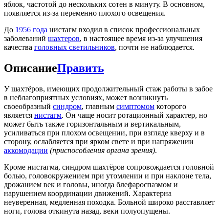
яблок, частотой до нескольких сотен в минуту. В основном,
появляется из-за переменно плохого освещения.
До
1956 года
нистагм входил в список профессиональных
заболеваний
шахтеров
, в настоящее время из-за улучшения
качества
головных светильников
, почти не наблюдается.
Описание
Править
У шахтёров, имеющих продолжительный стаж работы в забое
в неблагоприятных условиях, может возникнуть
своеобразный
синдром
, главным
симптомом
которого
является
нистагм
. Он чаще носит ротационный характер, но
может быть также горизонтальным и вертикальным,
усиливаться при плохом освещении, при взгляде кверху и в
сторону, ослабляется при ярком свете и при напряжении
аккомодации
(приспособления органа зрения)
.
Кроме нистагма, синдром шахтёров сопровождается головной
болью, головокружением при утомлении и при наклоне тела,
дрожанием век и головы, иногда блефароспазмом и
нарушением координации движений. Характерна
неуверенная, медленная походка. Больной широко расставляет
ноги, голова откинута назад, веки полуопущены.