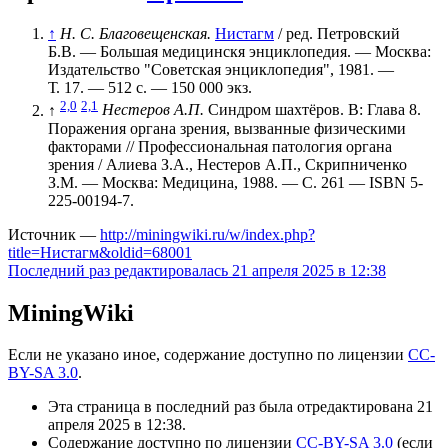
↑
H. С. Благовещенская.
Нистагм
/ ред. Петровский
Б.В. — Большая медицинскя энциклопедия. — Москва:
Издательство "Советская энциклопедия", 1981. —
Т. 17. — 512 с. —
150 000 экз.
2,0
2,1
↑
Нестеров А.П.
Синдром шахтёров. В: Глава 8.
Поражения органа зрения, вызванные физическими
факторами // Профессиональная патология органа
зрения / Алиева З.А., Нестеров А.П., Скрипниченко
З.М. — Москва: Медицина, 1988. — С. 261 — ISBN 5-
225-00194-7.
Источник —
http://miningwiki.ru/w/index.php?
title=Нистагм&oldid=68001
Последний раз редактировалась 21 апреля 2025 в 12:38
MiningWiki
Если не указано иное, содержание доступно по лицензии
CC-
BY-SA 3.0
.
Эта страница в последний раз была отредактирована 21
апреля 2025 в 12:38.
Содержание доступно по лицензии
CC-BY-SA 3.0
(если