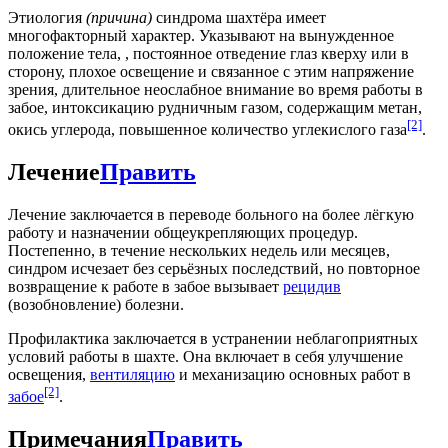
Этиология
(причина)
синдрома шахтёра имеет
многофакторный характер. Указывают на вынужденное
положение тела, , постоянное отведение глаз кверху или в
сторону, плохое освещение и связанное с этим напряжение
зрения, длительное неослабное внимание во время работы в
забое, интоксикацию рудничным газом, содержащим метан,
[2]
окись углерода, повышенное количество углекислого газа
.
Лечение
Править
Лечение заключается в переводе больного на более лёгкую
работу и назначении общеукрепляющих процедур.
Постепенно, в течение нескольких недель или месяцев,
синдром исчезает без серьёзных последствий, но повторное
возвращение к работе в забое вызывает
рецидив
(возобновление) болезни.
Профилактика заключается в устранении неблагоприятных
условий работы в шахте. Она включает в себя улучшение
освещения,
вентиляцию
и механизацию основных работ в
[2]
забое
.
Примечания
Править