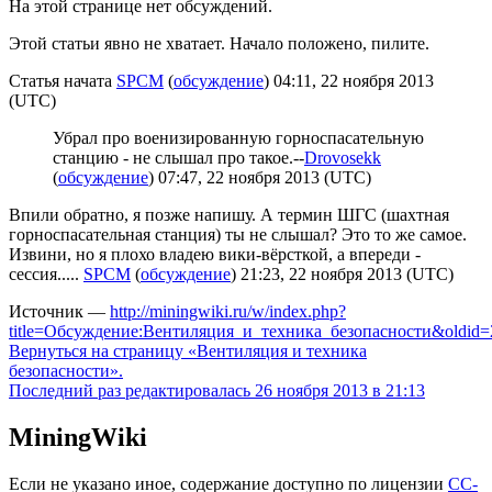
На этой странице нет обсуждений.
Этой статьи явно не хватает. Начало положено, пилите.
Статья начата
SPCM
(
обсуждение
) 04:11, 22 ноября 2013
(UTC)
Убрал про военизированную горноспасательную
станцию - не слышал про такое.--
Drovosekk
(
обсуждение
) 07:47, 22 ноября 2013 (UTC)
Впили обратно, я позже напишу. А термин ШГС (шахтная
горноспасательная станция) ты не слышал? Это то же самое.
Извини, но я плохо владею вики-вёрсткой, а впереди -
сессия.....
SPCM
(
обсуждение
) 21:23, 22 ноября 2013 (UTC)
Источник —
http://miningwiki.ru/w/index.php?
title=Обсуждение:Вентиляция_и_техника_безопасности&oldid=
Вернуться на страницу «Вентиляция и техника
безопасности».
Последний раз редактировалась 26 ноября 2013 в 21:13
MiningWiki
Если не указано иное, содержание доступно по лицензии
CC-