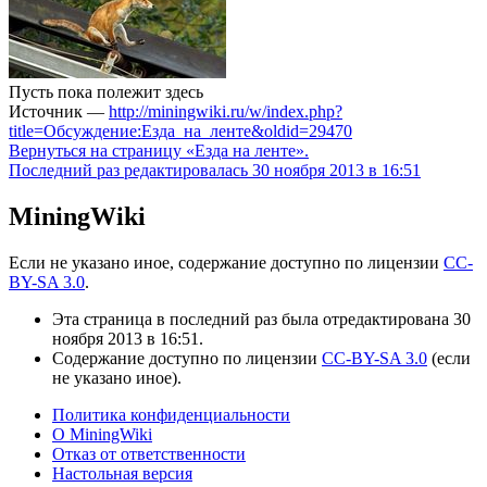
Пусть пока полежит здесь
Источник —
http://miningwiki.ru/w/index.php?
title=Обсуждение:Езда_на_ленте&oldid=29470
Вернуться на страницу «Езда на ленте».
Последний раз редактировалась 30 ноября 2013 в 16:51
MiningWiki
Если не указано иное, содержание доступно по лицензии
CC-
BY-SA 3.0
.
Эта страница в последний раз была отредактирована 30
ноября 2013 в 16:51.
Содержание доступно по лицензии
CC-BY-SA 3.0
(если
не указано иное).
Политика конфиденциальности
О MiningWiki
Отказ от ответственности
Настольная версия