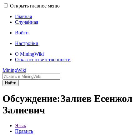
Открыть главное меню
Главная
Случайная
Войти
Настройки
О MiningWiki
Отказ от ответственности
MiningWiki
Найти
Обсуждение:Залиев Есенжол
Залиевич
Язык
Править