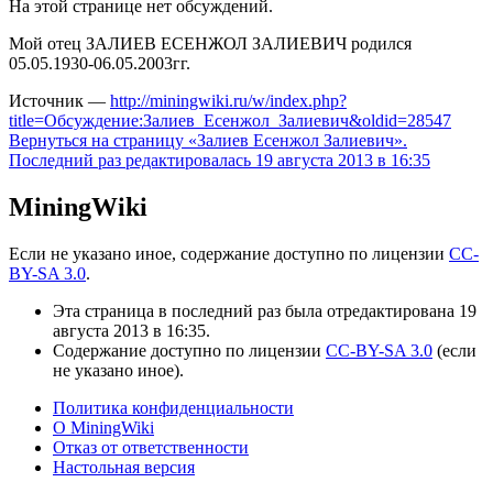
На этой странице нет обсуждений.
Мой отец ЗАЛИЕВ ЕСЕНЖОЛ ЗАЛИЕВИЧ родился
05.05.1930-06.05.2003гг.
Источник —
http://miningwiki.ru/w/index.php?
title=Обсуждение:Залиев_Есенжол_Залиевич&oldid=28547
Вернуться на страницу «Залиев Есенжол Залиевич».
Последний раз редактировалась 19 августа 2013 в 16:35
MiningWiki
Если не указано иное, содержание доступно по лицензии
CC-
BY-SA 3.0
.
Эта страница в последний раз была отредактирована 19
августа 2013 в 16:35.
Содержание доступно по лицензии
CC-BY-SA 3.0
(если
не указано иное).
Политика конфиденциальности
О MiningWiki
Отказ от ответственности
Настольная версия