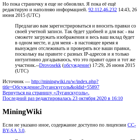
Но пока страничку я еще не обновлял. Я пока её ещё
редактирую и наполняю информацией.
92.112.46.232
14:43, 26
июня 2015 (UTC)
Предлагаю вам зарегистрироваться и вносить правки со
своей учетной записи. Так будет удобней и для вас - вы
сможете загружать изображения и весь ваш вклад будет
в одном месте, и для меня - в настоящее время я
вынужден отслеживать и проверять все ваши правки,
поскольку вы правите с разных IP-адресов и я только
интуитивно догадываюсь, что это правит один и тот же
участник.--
Drovosekk
(
обсуждение
) 17:29, 26 июня 2015
(UTC)
Источник —
http://miningwiki.ru/w/index.php?
title=Обсуждение:Луганскуголь&oldid=55897
Вернуться на страницу «Луганскуголь».
Последний раз редактировалась 23 октября 2020 в 16:10
MiningWiki
Если не указано иное, содержание доступно по лицензии
CC-
BY-SA 3.0
.