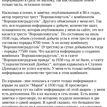
информацию я сразу не выложу, так как большой объем -
только часть, остальное позже.
Насколько я понял, в заметке, опубликованной в 80-х годах,
автор перепутал трест "Ворошиловуголь" с комбинатом
"Ворошиловградуголь". Другого объяснения у меня нет. Так
что, вся поданная информация о добыче, количестве шахт,
оснащенности, которая опубликована у меня на сайте, это все
касается треста "Ворошиловуголь". По состоянию на июль
1938 года, объем суточной добычи угля в этом тресте как раз и
составлял порядка 8700 тонн. А по всему комбинату
"Ворошиловградуголь" (9 трестов) за сутки добывалось тогда
- порядка 77500 тонн. Что касается информации о создании
комбината "Ворошиловградуголь", то в газете
"Ворошиловградская правда" за 1938 год, ее не было, а газету
"Социалистический Донбасс", которая издавалась в Сталино
(Донецке) я не успел изучить. У меня есть только небольшая
информация о количестве трестов в этом комбинате.
По взрывам - мне попалась в газете только информация о
взрыве на шахте "Мария" в 1930 году. Я просмотрел
имеющуюся тут на сайте информацию об этой аварии - у меня
есть дополнения. Но я их выложу в сеть позже. Есть копия
заметки о приговоре, по которому осудили виновных и две
заметки о самой аварии. В одной сказано, что большинство
погибших было не в результате самого взрыва, а в следствие