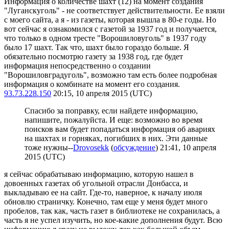
Информация о количестве шахт (12) на момент создания
"Луганскуголь" - не соответствует действительности. Ее взяли
с моего сайта, а я - из газеты, которая вышла в 80-е годы. Но
вот сейчас я ознакомился с газетой за 1937 год и получается,
что только в одном тресте "Ворошиловуголь" в 1937 году
было 17 шахт. Так что, шахт было гораздо больше. Я
обязательно посмотрю газету за 1938 год, где будет
информация непосредственно о создании
"Ворошиловградуголь", возможно там есть более подробная
информация о комбинате на момент его создания.
93.73.228.150
20:15, 10 апреля 2015 (UTC)
Спасибо за поправку, если найдете информацию,
напишите, пожалуйста. И еще: возможно во время
поисков вам будет попадаться информация об авариях
на шахтах и горняках, погибших в них. Эти данные
тоже нужны--
Drovosekk
(
обсуждение
) 21:41, 10 апреля
2015 (UTC)
я сейчас обрабатываю информацию, которую нашел в
довоенных газетах об угольной отрасли Донбасса, и
выкладываю ее на сайт. Где-то, наверное, к началу июля
обновлю страничку. Конечно, там еще у меня будет много
пробелов, так как, часть газет в библиотеке не сохранилась, а
часть я не успел изучить, но кое-какие дополнения будут. Всю