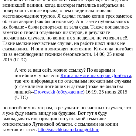
возникшей паники, когда шахтеры пытались выбраться на
поверхность после взрыва, о чем свидетельствовало
местонахождение трупов. Я сделал только копии трех заметок
об этой аварии (как бы основные). А в газете публиковалось
их больше - были репортажи из зала суда. Также попадались
заметки о гибели отдельных шахтеров, в результате
несчастных случаев, но копии их я не делал, не успевал всё.
Такие мелкие несчастные случаи, на работе шахт никак не
сказывались. И они происходят постоянно. Кто-то да погибает
из-за несоблюдения техники безопасности. 14:06, 25 июня
2015 (UTC)
А что за ваш сайт, можно ссылку? По авариям и
погибшим: у нас есть
Книга памяти шахтеров Донбасса
,
так что информация по отдельным несчастным случаям
(с фамилиями погибших и датами) тоже не была бы
лишней--
Drovosekk
(
обсуждение
) 16:19, 25 июня 2015
(UTC)
по погибшим шахтерам, в результате несчастных случаев, это
я уже буду иметь ввиду на будущее. Вот тут я буду
выкладывать информацию по угольной тематике
относительно Луганской области, с ссылками на копии
заметок из газет:
http://snachki.narod.ru/ugol.htm