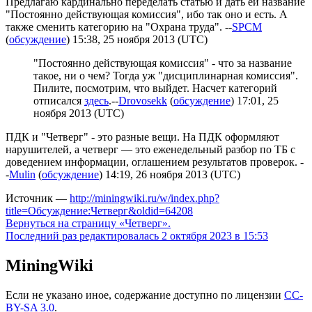
Предлагаю кардинально переделать статью и дать ей название
"Постоянно действующая комиссия", ибо так оно и есть. А
также сменить категорию на "Охрана труда". --
SPCM
(
обсуждение
) 15:38, 25 ноября 2013 (UTC)
"Постоянно действующая комиссия" - что за название
такое, ни о чем? Тогда уж "дисциплинарная комиссия".
Пилите, посмотрим, что выйдет. Насчет категорий
отписался
здесь
.--
Drovosekk
(
обсуждение
) 17:01, 25
ноября 2013 (UTC)
ПДК и "Четверг" - это разные вещи. На ПДК оформляют
нарушителей, а четверг — это еженедельный разбор по ТБ с
доведением информации, оглашением результатов проверок. -
-
Mulin
(
обсуждение
) 14:19, 26 ноября 2013 (UTC)
Источник —
http://miningwiki.ru/w/index.php?
title=Обсуждение:Четверг&oldid=64208
Вернуться на страницу «Четверг».
Последний раз редактировалась 2 октября 2023 в 15:53
MiningWiki
Если не указано иное, содержание доступно по лицензии
CC-
BY-SA 3.0
.