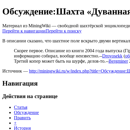
Обсуждение:Шахта «Дуванна
Материал из MiningWiki — свободной шахтёрской энциклопед
Перейти к навигации
Перейти к поиску
В описании сказано, что шахтное поле вскрыто двуми вертикал
Скорее первое. Описание из книги 2004 года выпуска (Гір
информацию собирал, вообще неизвестно.--
Drovosekk
(
об
Третий копер может быть на шурфе, делов-то.--
Bergminer
Источник —
http://miningwiki.ru/w/index.php?title=Обсуждени
Навигация
Действия на странице
Статья
Обсуждение
Править
+
История