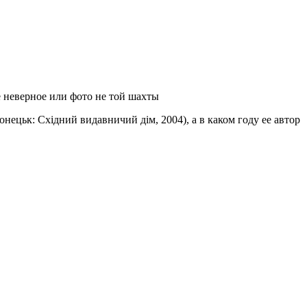
е неверное или фото не той шахты
нецьк: Східний видавничий дім, 2004), а в каком году ее автор