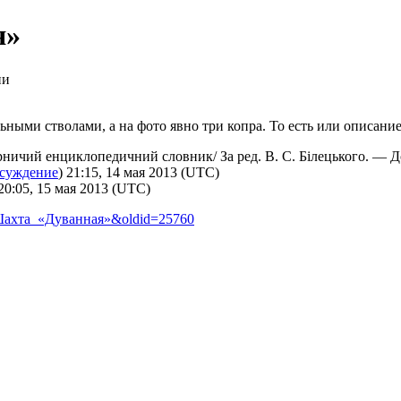
я»
ии
ьными стволами, а на фото явно три копра. То есть или описани
ничий енциклопедичний словник/ За ред. В. С. Білецького. — До
суждение
) 21:15, 14 мая 2013 (UTC)
20:05, 15 мая 2013 (UTC)
е:Шахта_«Дуванная»&oldid=25760