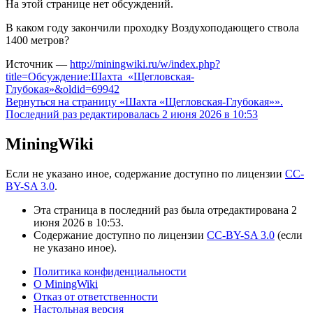
На этой странице нет обсуждений.
В каком году закончили проходку Воздухоподающего ствола
1400 метров?
Источник —
http://miningwiki.ru/w/index.php?
title=Обсуждение:Шахта_«Щегловская-
Глубокая»&oldid=69942
Вернуться на страницу «Шахта «Щегловская-Глубокая»».
Последний раз редактировалась 2 июня 2026 в 10:53
MiningWiki
Если не указано иное, содержание доступно по лицензии
CC-
BY-SA 3.0
.
Эта страница в последний раз была отредактирована 2
июня 2026 в 10:53.
Содержание доступно по лицензии
CC-BY-SA 3.0
(если
не указано иное).
Политика конфиденциальности
О MiningWiki
Отказ от ответственности
Настольная версия