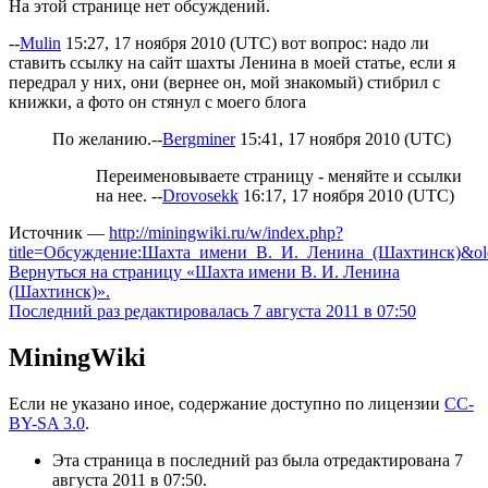
На этой странице нет обсуждений.
--
Mulin
15:27, 17 ноября 2010 (UTC) вот вопрос: надо ли
ставить ссылку на сайт шахты Ленина в моей статье, если я
передрал у них, они (вернее он, мой знакомый) стибрил с
книжки, а фото он стянул с моего блога
По желанию.--
Bergminer
15:41, 17 ноября 2010 (UTC)
Переименовываете страницу - меняйте и ссылки
на нее. --
Drovosekk
16:17, 17 ноября 2010 (UTC)
Источник —
http://miningwiki.ru/w/index.php?
title=Обсуждение:Шахта_имени_В._И._Ленина_(Шахтинск)&ol
Вернуться на страницу «Шахта имени В. И. Ленина
(Шахтинск)».
Последний раз редактировалась 7 августа 2011 в 07:50
MiningWiki
Если не указано иное, содержание доступно по лицензии
CC-
BY-SA 3.0
.
Эта страница в последний раз была отредактирована 7
августа 2011 в 07:50.