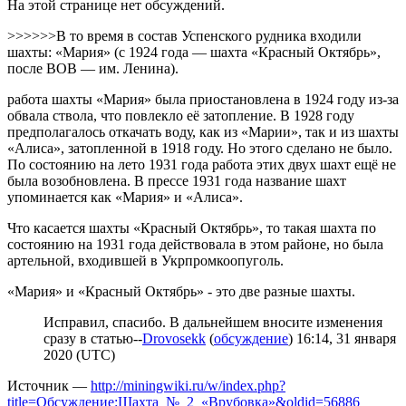
На этой странице нет обсуждений.
>>>>>>В то время в состав Успенского рудника входили
шахты: «Мария» (с 1924 года — шахта «Красный Октябрь»,
после ВОВ — им. Ленина).
работа шахты «Мария» была приостановлена в 1924 году из-за
обвала ствола, что повлекло её затопление. В 1928 году
предполагалось откачать воду, как из «Марии», так и из шахты
«Алиса», затопленной в 1918 году. Но этого сделано не было.
По состоянию на лето 1931 года работа этих двух шахт ещё не
была возобновлена. В прессе 1931 года название шахт
упоминается как «Мария» и «Алиса».
Что касается шахты «Красный Октябрь», то такая шахта по
состоянию на 1931 года действовала в этом районе, но была
артельной, входившей в Укрпромкоопуголь.
«Мария» и «Красный Октябрь» - это две разные шахты.
Исправил, спасибо. В дальнейшем вносите изменения
сразу в статью--
Drovosekk
(
обсуждение
) 16:14, 31 января
2020 (UTC)
Источник —
http://miningwiki.ru/w/index.php?
title=Обсуждение:Шахта_№_2_«Врубовка»&oldid=56886