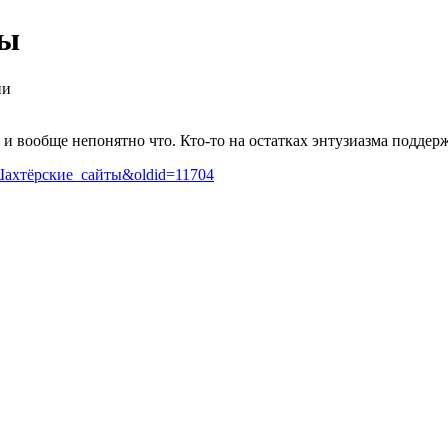
ты
ии
 и вообще непонятно что. Кто-то на остатках энтузиазма поддер
е:Шахтёрские_сайты&oldid=11704