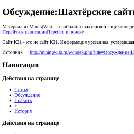
Обсуждение:Шахтёрские сай
Материал из MiningWiki — свободной шахтёрской энциклопед
Перейти к навигации
Перейти к поиску
Сайт КЗ1 - это не сайт КЗ1. Информация урезанная, устаревшая
Источник —
http://miningwiki.ru/w/index.php?title=Обсуждени
Навигация
Действия на странице
Статья
Обсуждение
Править
+
История
Действия на странице