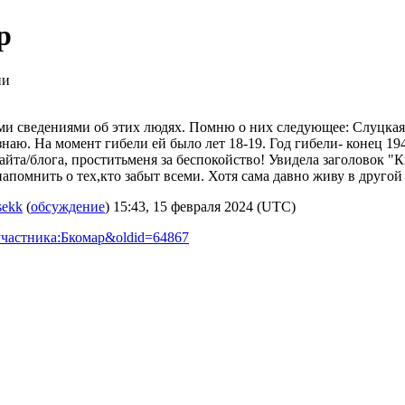
р
ии
еми сведениями об этих людях. Помню о них следующее: Слуцкая
 знаю. На момент гибели ей было лет 18-19. Год гибели- конец 1
та/блога, проститьменя за беспокойство! Увидела заголовок "Кни
напомнить о тех,кто забыт всеми. Хотя сама давно живу в друго
sekk
(
обсуждение
) 15:43, 15 февраля 2024 (UTC)
е_участника:Бкомар&oldid=64867