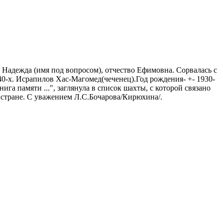
 Надежда (имя под вопросом), отчество Ефимовна. Сорвалась с
940-х. Исрапилов Хас-Магомед(чеченец).Год рождения- +- 1930-
га памяти ...", заглянула в список шахты, с которой связано
й стране. С уважением Л.С.Бочарова/Кирюхина/.