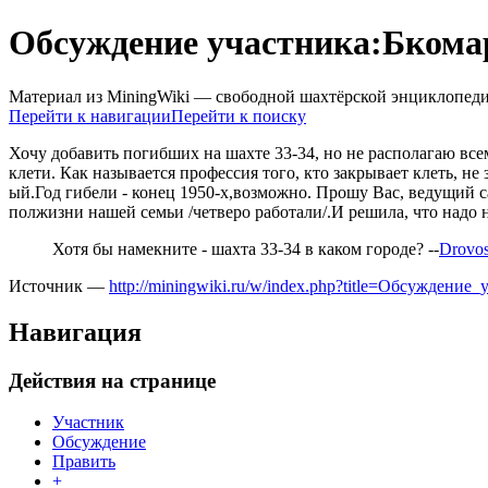
Обсуждение участника:Бкома
Материал из MiningWiki — свободной шахтёрской энциклопед
Перейти к навигации
Перейти к поиску
Хочу добавить погибших на шахте 33-34, но не располагаю вс
клети. Как называется профессия того, кто закрывает клеть, не
ый.Год гибели - конец 1950-х,возможно. Прошу Вас, ведущий сай
полжизни нашей семьи /четверо работали/.И решила, что надо 
Хотя бы намекните - шахта 33-34 в каком городе? --
Drovo
Источник —
http://miningwiki.ru/w/index.php?title=Обсуждени
Навигация
Действия на странице
Участник
Обсуждение
Править
+