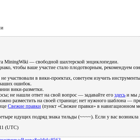
ии
та MiningWiki — свободной шахтерской энциклопедии.
днако, чтобы ваше участие стало плодотворным, рекомендуем оз
не участвовали в вики-проектах, советуем изучить инструмент
 ваших ошибок.
ании вики-разметки.
сы; не нашли ответ на свой вопрос — задавайте его
здесь
и мы 
жно разместить на своей странице; нет нужного шаблона — пре
нице
Свежие правки
(пункт «Свежие правки» в навигационном ме
етыре идущих подряд знака тильды (~~~~). Если у вас возникла
011 (UTC)
е_участника:Ванва&oldid=8563