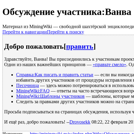
Обсуждение участника:Ванва
Материал из MiningWiki — свободной шахтёрской энциклопед
Перейти к навигации
Перейти к поиску
Добро пожаловать
[
править
]
Здравствуйте, Ванва! Вы присоединились к участникам проек
Один из наших важнейших принципов —
«правьте смело»
. О
Справка:Как писать и править статьи
— если вы никогда 
избавить других участников от процедуры исправления
Песочница
— здесь можно потренироваться в использов
MiningWiki:FAQ
— ответы на часто встречающиеся вопро
MiningWiki:Шаблоны участников
— шаблоны, которые мо
Следить за правками других участников можно на стра
Просьба подписываться на страницах обсуждения, используя ч
И ещё раз, добро пожаловать! --
Drovosekk
08:22, 22 февраля 2
Источник —
http://miningwiki.ru/w/index.php?title=Обсуждени