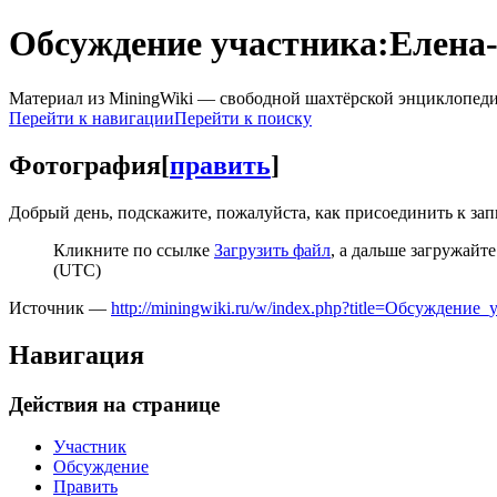
Обсуждение участника:Елена
Материал из MiningWiki — свободной шахтёрской энциклопед
Перейти к навигации
Перейти к поиску
Фотография
[
править
]
Добрый день, подскажите, пожалуйста, как присоединить к зап
Кликните по ссылке
Загрузить файл
, а дальше загружайт
(UTC)
Источник —
http://miningwiki.ru/w/index.php?title=Обсуждени
Навигация
Действия на странице
Участник
Обсуждение
Править