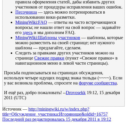
правила оформления статей, дабы избавить других
участников от процедуры исправления ваших ошибок.
Песочница
— здесь можно потренироваться в
использовании вики-разметки.
MiningWiki:FAQ
— ответы на часто встречающиеся
вопросы; не нашли ответ на свой вопрос — задавайте
его
здесь
и мы дополним FAQ.
MiningWiki:Шаблоны участников
— шаблоны, которые
можно разместить на своей странице; нет нужного
шаблона — предлагайте, сделаем.
Следить за правками других участников можно на
странице
Свежие правки
(пункт «Свежие правки» в
навигационном меню в левой части страницы).
Просьба подписываться на страницах обсуждения,
используя четыре идущих подряд знака тильды (~~~~). Если
у вас возникла проблема, спросите на
форуме сообщества
.
И ещё раз, добро пожаловать! --
Drovosekk
19:12, 15 декабря
2011 (UTC)
Источник —
http://miningwiki.ru/w/index.php?
title=Обсуждение_участника:Игорянище&oldid=16757
Последний раз редактировалась 15 декабря 2011 в 19:12