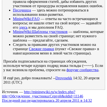
правила оформления статей, дабы избавить других
участников от процедуры исправления ваших ошибок.
Песочница
— здесь можно потренироваться в
использовании вики-разметки.
MiningWiki:FAQ
— ответы на часто встречающиеся
вопросы; не нашли ответ на свой вопрос — задавайте
его
здесь
и мы дополним FAQ.
MiningWiki:Шаблоны участников
— шаблоны, которые
можно разместить на своей странице; нет нужного
шаблона — предлагайте, сделаем.
Следить за правками других участников можно на
странице
Свежие правки
(пункт «Свежие правки» в
навигационном меню в левой части страницы).
Просьба подписываться на страницах обсуждения,
используя четыре идущих подряд знака тильды (~~~~). Если
у вас возникла проблема, спросите на
форуме сообщества
.
И ещё раз, добро пожаловать! --
Drovosekk
14:32, 20 апреля
2011 (UTC)
Источник —
http://miningwiki.ru/w/index.php?
title=Обсуждение_участника:Сергей&oldid=11146
Последний раз редактировалась 20 апреля 2011 в 14:32