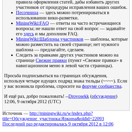
правила оформления статей, дабы избавить других
участников от процедуры исправления ваших ошибок.
Песочница
— здесь можно потренироваться в
использовании вики-разметки.
MiningWiki:FAQ
— ответы на часто встречающиеся
вопросы; не нашли ответ на свой вопрос — задавайте
его
здесь
и мы дополним FAQ.
MiningWiki:Шаблоны участников
— шаблоны, которые
можно разместить на своей странице; нет нужного
шаблона — предлагайте, сделаем.
Следить за правками других участников можно на
странице
Свежие правки
(пункт «Свежие правки» в
навигационном меню в левой части страницы).
Просьба подписываться на страницах обсуждения,
используя четыре идущих подряд знака тильды (~~~~). Если
у вас возникла проблема, спросите на
форуме сообщества
.
И ещё раз, добро пожаловать! --
Drovosekk
(
обсуждение
)
12:06, 9 октября 2012 (UTC)
Источник —
http://miningwiki.ru/w/index.php?
title=Обсуждение_участника:Яркина&oldid=22093
Последний раз редактировалась 9 октября 2012 в 12:06