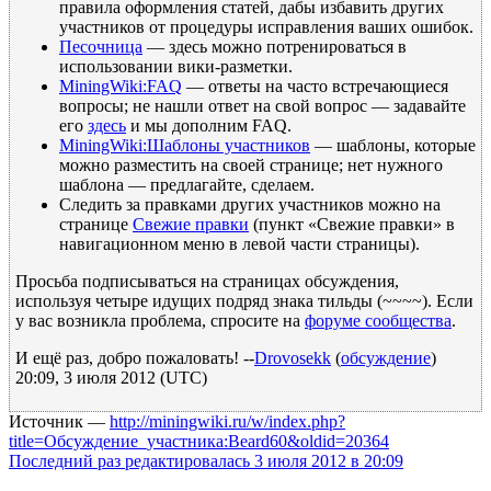
правила оформления статей, дабы избавить других
участников от процедуры исправления ваших ошибок.
Песочница
— здесь можно потренироваться в
использовании вики-разметки.
MiningWiki:FAQ
— ответы на часто встречающиеся
вопросы; не нашли ответ на свой вопрос — задавайте
его
здесь
и мы дополним FAQ.
MiningWiki:Шаблоны участников
— шаблоны, которые
можно разместить на своей странице; нет нужного
шаблона — предлагайте, сделаем.
Следить за правками других участников можно на
странице
Свежие правки
(пункт «Свежие правки» в
навигационном меню в левой части страницы).
Просьба подписываться на страницах обсуждения,
используя четыре идущих подряд знака тильды (~~~~). Если
у вас возникла проблема, спросите на
форуме сообщества
.
И ещё раз, добро пожаловать! --
Drovosekk
(
обсуждение
)
20:09, 3 июля 2012 (UTC)
Источник —
http://miningwiki.ru/w/index.php?
title=Обсуждение_участника:Beard60&oldid=20364
Последний раз редактировалась 3 июля 2012 в 20:09