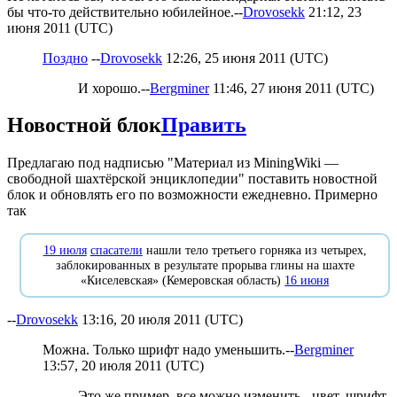
бы что-то действительно юбилейное.--
Drovosekk
21:12, 23
июня 2011 (UTC)
Поздно
--
Drovosekk
12:26, 25 июня 2011 (UTC)
И хорошо.--
Bergminer
11:46, 27 июня 2011 (UTC)
Новостной блок
Править
Предлагаю под надписью "Материал из MiningWiki —
свободной шахтёрской энциклопедии" поставить новостной
блок и обновлять его по возможности ежедневно. Примерно
так
19 июля
спасатели
нашли тело третьего горняка из четырех,
заблокированных в результате прорыва глины на шахте
«Киселевская» (Кемеровская область)
16 июня
--
Drovosekk
13:16, 20 июля 2011 (UTC)
Можна. Только шрифт надо уменьшить.--
Bergminer
13:57, 20 июля 2011 (UTC)
Это же пример, все можно изменить - цвет, шрифт,