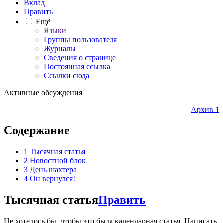
Вклад
Править
Ещё
Языки
Группы пользователя
Журналы
Сведения о странице
Постоянная ссылка
Ссылки сюда
Активные обсуждения
Архив 1
Содержание
1
Тысячная статья
2
Новостной блок
3
День шахтера
4
Он вернулся!
Тысячная статья
Править
Не хотелось бы, чтобы это была календарная статья. Написать