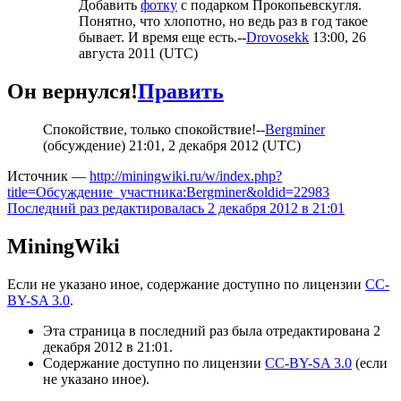
Добавить
фотку
с подарком Прокопьевскугля.
Понятно, что хлопотно, но ведь раз в год такое
бывает. И время еще есть.--
Drovosekk
13:00, 26
августа 2011 (UTC)
Он вернулся!
Править
Спокойствие, только спокойствие!--
Bergminer
(
обсуждение
) 21:01, 2 декабря 2012 (UTC)
Источник —
http://miningwiki.ru/w/index.php?
title=Обсуждение_участника:Bergminer&oldid=22983
Последний раз редактировалась 2 декабря 2012 в 21:01
MiningWiki
Если не указано иное, содержание доступно по лицензии
CC-
BY-SA 3.0
.
Эта страница в последний раз была отредактирована 2
декабря 2012 в 21:01.
Содержание доступно по лицензии
CC-BY-SA 3.0
(если
не указано иное).