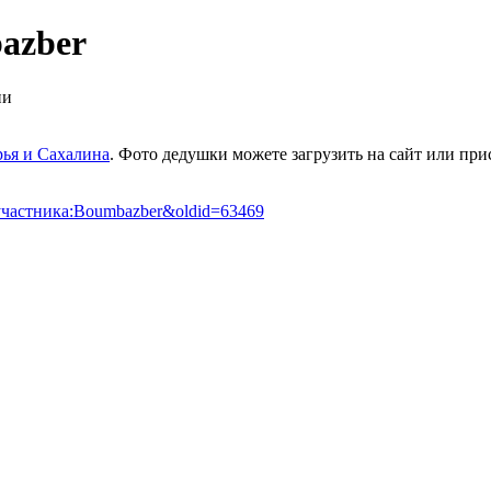
azber
ии
ья и Сахалина
. Фото дедушки можете загрузить на сайт или прис
е_участника:Boumbazber&oldid=63469