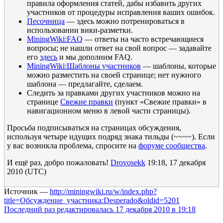
правила оформления статей, дабы избавить других
участников от процедуры исправления ваших ошибок.
Песочница
— здесь можно потренироваться в
использовании вики-разметки.
MiningWiki:FAQ
— ответы на часто встречающиеся
вопросы; не нашли ответ на свой вопрос — задавайте
его
здесь
и мы дополним FAQ.
MiningWiki:Шаблоны участников
— шаблоны, которые
можно разместить на своей странице; нет нужного
шаблона — предлагайте, сделаем.
Следить за правками других участников можно на
странице
Свежие правки
(пункт «Свежие правки» в
навигационном меню в левой части страницы).
Просьба подписываться на страницах обсуждения,
используя четыре идущих подряд знака тильды (~~~~). Если
у вас возникла проблема, спросите на
форуме сообщества
.
И ещё раз, добро пожаловать!
Drovosekk
19:18, 17 декабря
2010 (UTC)
Источник —
http://miningwiki.ru/w/index.php?
title=Обсуждение_участника:Desperado&oldid=5201
Последний раз редактировалась 17 декабря 2010 в 19:18