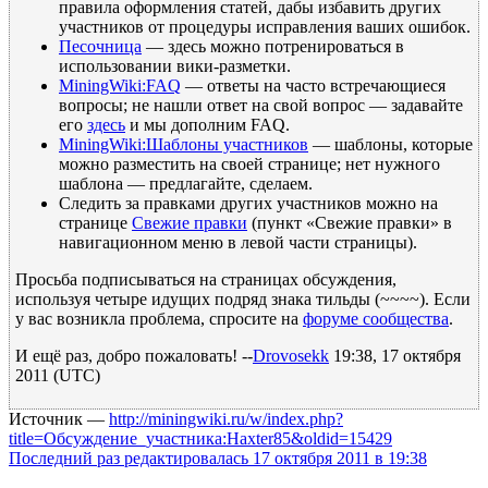
правила оформления статей, дабы избавить других
участников от процедуры исправления ваших ошибок.
Песочница
— здесь можно потренироваться в
использовании вики-разметки.
MiningWiki:FAQ
— ответы на часто встречающиеся
вопросы; не нашли ответ на свой вопрос — задавайте
его
здесь
и мы дополним FAQ.
MiningWiki:Шаблоны участников
— шаблоны, которые
можно разместить на своей странице; нет нужного
шаблона — предлагайте, сделаем.
Следить за правками других участников можно на
странице
Свежие правки
(пункт «Свежие правки» в
навигационном меню в левой части страницы).
Просьба подписываться на страницах обсуждения,
используя четыре идущих подряд знака тильды (~~~~). Если
у вас возникла проблема, спросите на
форуме сообщества
.
И ещё раз, добро пожаловать! --
Drovosekk
19:38, 17 октября
2011 (UTC)
Источник —
http://miningwiki.ru/w/index.php?
title=Обсуждение_участника:Haxter85&oldid=15429
Последний раз редактировалась 17 октября 2011 в 19:38