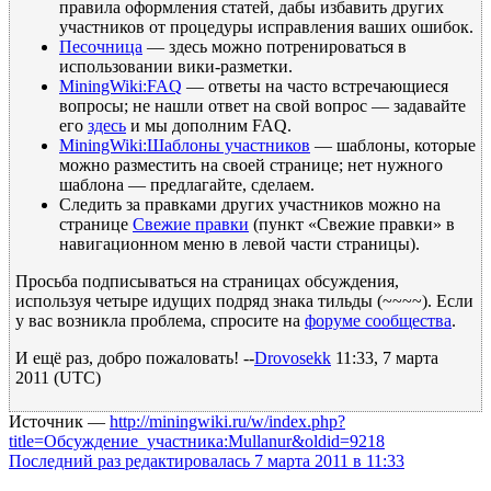
правила оформления статей, дабы избавить других
участников от процедуры исправления ваших ошибок.
Песочница
— здесь можно потренироваться в
использовании вики-разметки.
MiningWiki:FAQ
— ответы на часто встречающиеся
вопросы; не нашли ответ на свой вопрос — задавайте
его
здесь
и мы дополним FAQ.
MiningWiki:Шаблоны участников
— шаблоны, которые
можно разместить на своей странице; нет нужного
шаблона — предлагайте, сделаем.
Следить за правками других участников можно на
странице
Свежие правки
(пункт «Свежие правки» в
навигационном меню в левой части страницы).
Просьба подписываться на страницах обсуждения,
используя четыре идущих подряд знака тильды (~~~~). Если
у вас возникла проблема, спросите на
форуме сообщества
.
И ещё раз, добро пожаловать! --
Drovosekk
11:33, 7 марта
2011 (UTC)
Источник —
http://miningwiki.ru/w/index.php?
title=Обсуждение_участника:Mullanur&oldid=9218
Последний раз редактировалась 7 марта 2011 в 11:33