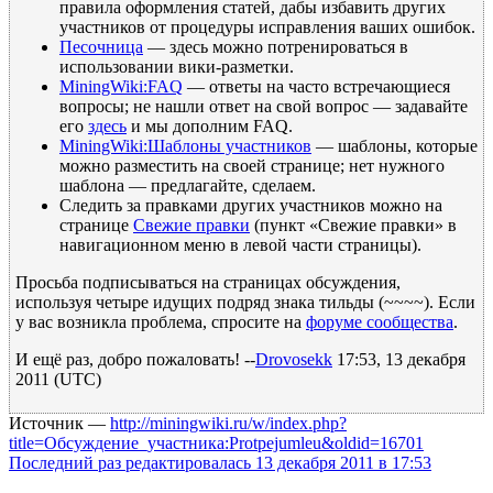
правила оформления статей, дабы избавить других
участников от процедуры исправления ваших ошибок.
Песочница
— здесь можно потренироваться в
использовании вики-разметки.
MiningWiki:FAQ
— ответы на часто встречающиеся
вопросы; не нашли ответ на свой вопрос — задавайте
его
здесь
и мы дополним FAQ.
MiningWiki:Шаблоны участников
— шаблоны, которые
можно разместить на своей странице; нет нужного
шаблона — предлагайте, сделаем.
Следить за правками других участников можно на
странице
Свежие правки
(пункт «Свежие правки» в
навигационном меню в левой части страницы).
Просьба подписываться на страницах обсуждения,
используя четыре идущих подряд знака тильды (~~~~). Если
у вас возникла проблема, спросите на
форуме сообщества
.
И ещё раз, добро пожаловать! --
Drovosekk
17:53, 13 декабря
2011 (UTC)
Источник —
http://miningwiki.ru/w/index.php?
title=Обсуждение_участника:Protpejumleu&oldid=16701
Последний раз редактировалась 13 декабря 2011 в 17:53