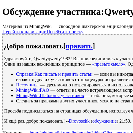
Обсуждение участника:Qwert
Материал из MiningWiki — свободной шахтёрской энциклопед
Перейти к навигации
Перейти к поиску
Добро пожаловать
[
править
]
Здравствуйте, Qwertyqwerty1982! Вы присоединились к участ
Один из наших важнейших принципов —
«правьте смело»
. О
Справка:Как писать и править статьи
— если вы никогда 
избавить других участников от процедуры исправления
Песочница
— здесь можно потренироваться в использов
MiningWiki:FAQ
— ответы на часто встречающиеся вопро
MiningWiki:Шаблоны участников
— шаблоны, которые мо
Следить за правками других участников можно на стра
Просьба подписываться на страницах обсуждения, используя ч
И ещё раз, добро пожаловать! --
Drovosekk
(
обсуждение
) 21:50
Источник —
http://miningwiki.ru/w/index.php?title=Обсуждени