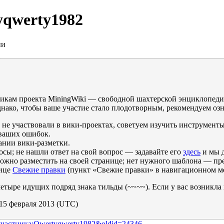
yqwerty1982
ии
никам проекта MiningWiki — свободной шахтерской энциклопеди
днако, чтобы ваше участие стало плодотворным, рекомендуем оз
не участвовали в вики-проектах, советуем изучить инструмент
 ваших ошибок.
ании вики-разметки.
сы; не нашли ответ на свой вопрос — задавайте его
здесь
и мы 
жно разместить на своей странице; нет нужного шаблона — пре
нице
Свежие правки
(пункт «Свежие правки» в навигационном ме
етыре идущих подряд знака тильды (~~~~). Если у вас возникла
, 15 февраля 2013 (UTC)
е_участника:Qwertyqwerty1982&oldid=24346