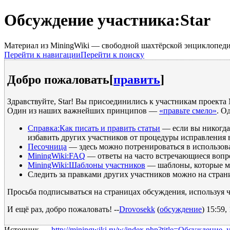
Обсуждение участника:Star
Материал из MiningWiki — свободной шахтёрской энциклопед
Перейти к навигации
Перейти к поиску
Добро пожаловать
[
править
]
Здравствуйте, Star! Вы присоединились к участникам проект
Один из наших важнейших принципов —
«правьте смело»
. О
Справка:Как писать и править статьи
— если вы никогда 
избавить других участников от процедуры исправления
Песочница
— здесь можно потренироваться в использов
MiningWiki:FAQ
— ответы на часто встречающиеся вопро
MiningWiki:Шаблоны участников
— шаблоны, которые мо
Следить за правками других участников можно на стра
Просьба подписываться на страницах обсуждения, используя ч
И ещё раз, добро пожаловать! --
Drovosekk
(
обсуждение
) 15:59
Источник —
http://miningwiki.ru/w/index.php?title=Обсуждение