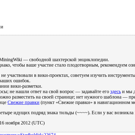
ии
а MiningWiki — свободной шахтерской энциклопедии.
днако, чтобы ваше участие стало плодотворным, рекомендуем оз
не участвовали в вики-проектах, советуем изучить инструмент
 ваших ошибок.
ании вики-разметки.
сы; не нашли ответ на свой вопрос — задавайте его
здесь
и мы 
жно разместить на своей странице; нет нужного шаблона — пре
нице
Свежие правки
(пункт «Свежие правки» в навигационном ме
етыре идущих подряд знака тильды (~~~~). Если у вас возникла
, 16 ноября 2012 (UTC)
_участника:Star&oldid=22674