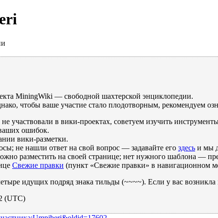
eri
ии
оекта MiningWiki — свободной шахтерской энциклопедии.
днако, чтобы ваше участие стало плодотворным, рекомендуем оз
не участвовали в вики-проектах, советуем изучить инструмент
 ваших ошибок.
ании вики-разметки.
сы; не нашли ответ на свой вопрос — задавайте его
здесь
и мы 
жно разместить на своей странице; нет нужного шаблона — пре
нице
Свежие правки
(пункт «Свежие правки» в навигационном ме
етыре идущих подряд знака тильды (~~~~). Если у вас возникла
12 (UTC)
_участника:Umpiberi&oldid=17602