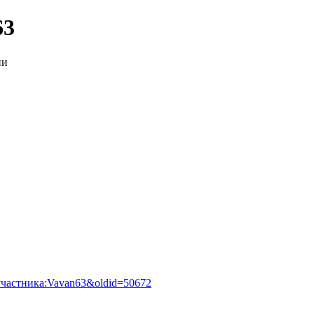
63
ии
е_участника:Vavan63&oldid=50672