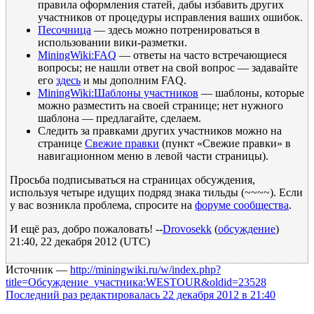
правила оформления статей, дабы избавить других
участников от процедуры исправления ваших ошибок.
Песочница
— здесь можно потренироваться в
использовании вики-разметки.
MiningWiki:FAQ
— ответы на часто встречающиеся
вопросы; не нашли ответ на свой вопрос — задавайте
его
здесь
и мы дополним FAQ.
MiningWiki:Шаблоны участников
— шаблоны, которые
можно разместить на своей странице; нет нужного
шаблона — предлагайте, сделаем.
Следить за правками других участников можно на
странице
Свежие правки
(пункт «Свежие правки» в
навигационном меню в левой части страницы).
Просьба подписываться на страницах обсуждения,
используя четыре идущих подряд знака тильды (~~~~). Если
у вас возникла проблема, спросите на
форуме сообщества
.
И ещё раз, добро пожаловать! --
Drovosekk
(
обсуждение
)
21:40, 22 декабря 2012 (UTC)
Источник —
http://miningwiki.ru/w/index.php?
title=Обсуждение_участника:WESTOUR&oldid=23528
Последний раз редактировалась 22 декабря 2012 в 21:40