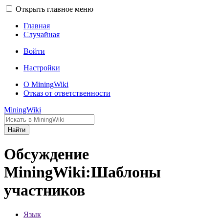
Открыть главное меню
Главная
Случайная
Войти
Настройки
О MiningWiki
Отказ от ответственности
MiningWiki
Найти
Обсуждение
MiningWiki:Шаблоны
участников
Язык