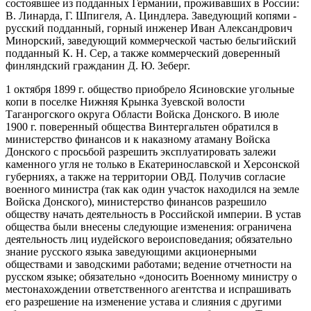
состоявшее из подданных Германии, проживавших в России:
В. Линарда, Г. Шпигеля, А. Циндлера. Заведующий копями -
русский подданный, горный инженер Иван Александрович
Минорский, заведующий коммерческой частью бельгийский
подданный К. Н. Сер, а также коммерческий доверенный
финляндский гражданин Д. Ю. Зеберг.
1 октября 1899 г. общество приобрело Ясиновские угольные
копи в поселке Нижняя Крынка Зуевской волости
Таганрогского округа Области Войска Донского. В июле
1900 г. поверенный общества Винтергальтен обратился в
министерство финансов и к наказному атаману Войска
Донского с просьбой разрешить эксплуатировать залежи
каменного угля не только в Екатеринославской и Херсонской
губерниях, а также на территории ОВД. Получив согласие
военного министра (так как один участок находился на земле
Войска Донского), министерство финансов разрешило
обществу начать деятельность в Российской империи. В устав
общества были внесены следующие изменения: ограничена
деятельность лиц иудейского вероисповедания; обязательно
знание русского языка заведующими акционерными
обществами и заводскими работами; ведение отчетности на
русском языке; обязательно «доносить Военному министру о
местонахождении ответственного агентства и испрашивать
его разрешение на изменение устава и слияния с другими