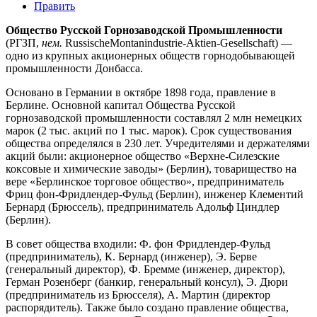
Править
Общество Русской Горнозаводской Промышленности
(РГЗП,
нем.
RussischeMontanindustrie-Aktien-Gesellschaft) —
одно из крупных акционерных обществ горнодобывающей
промышленности Донбасса.
Основано в Германии в октябре 1898 года, правление в
Берлине. Основной капитал Общества Русской
горнозаводской промышленности составлял 2 млн немецких
марок (2 тыс. акций по 1 тыс. марок). Срок существования
общества определялся в 230 лет. Учредителями и держателями
акций были: акционерное общество «Верхне-Силезские
коксовые и химические заводы» (Берлин), товарищество на
вере «Берлинское торговое общество», предприниматель
Фриц фон-Фридлендер-Фульд (Берлин), инженер Клементий
Бернард (Брюссель), предприниматель Адольф Циндлер
(Берлин).
В совет общества входили: Ф. фон Фридлендер-Фульд
(предприниматель), К. Бернард (инженер), Э. Берве
(генеральный директор), Ф. Бремме (инженер, директор),
Герман Розенберг (банкир, генеральный консул), Э. Дюри
(предприниматель из Брюсселя), А. Мартин (директор
распорядитель). Также было создано правление общества,