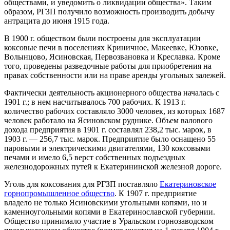
обществами, и уведомить о ликвидации общества». Таким
образом, РГЗП получило возможность производить добычу
антрацита до июня 1915 года.
В 1900 г. обществом были построены для эксплуатации
коксовые печи в поселениях Криничное, Макеевке, Юзовке,
Волынцово, Ясиновская, Первозвановка и Креславка. Кроме
того, проведены разведочные работы для приобретения на
правах собственности или на праве аренды угольных залежей.
Фактически деятельность акционерного общества началась с
1901 г.; в нем насчитывалось 700 рабочих. К 1913 г.
количество рабочих составляло 3000 человек, из которых 1687
человек работало на Ясиновском руднике. Объем валового
дохода предприятия в 1901 г. составлял 238,2 тыс. марок, в
1903 г. — 256,7 тыс. марок. Предприятие было оснащено 55
паровыми и электрическими двигателями, 130 коксовыми
печами и имело 6,5 верст собственных подъездных
железнодорожных путей к Екатерининской железной дороге.
Уголь для коксования для РГЗП поставляло
Екатериновское
горнопромышленное общество
. К 1907 г. предприятие
владело не только Ясиновскими угольными копями, но и
каменноугольными копями в Екатеринославской губернии.
Общество принимало участие в Уральском горнозаводском