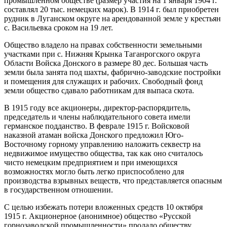
промышленном обществе (размер участия на 1 января 1904 г.
составлял 20 тыс. немецких марок). В 1914 г. был приобретен
рудник в Луганском округе на арендованной земле у крестьян
с. Васильевка сроком на 19 лет.
Общество владело на правах собственности земельными
участками при с. Нижняя Крынка Таганрогского округа
Области Войска Донского в размере 80 дес. Большая часть
земли была занята под шахты, фабрично-заводские постройки
и помещения для служащих и рабочих. Свободный фонд
земли общество сдавало работникам для выпаса скота.
В 1915 году все акционеры, директор-распорядитель,
председатель и члены наблюдательного совета имели
германское подданство. В феврале 1915 г. Войсковой
наказной атаман войска Донского предложил Юго-
Восточному горному управлению наложить секвестр на
недвижимое имущество общества, так как оно считалось
чисто немецким предприятием и при имеющихся
возможностях могло быть легко приспособлено для
производства взрывных веществ, что представляется опасным
в государственном отношении.
С целью избежать потери вложенных средств 10 октября
1915 г. Акционерное (анонимное) общество «Русской
горнозаводской промышленности» продало обществу