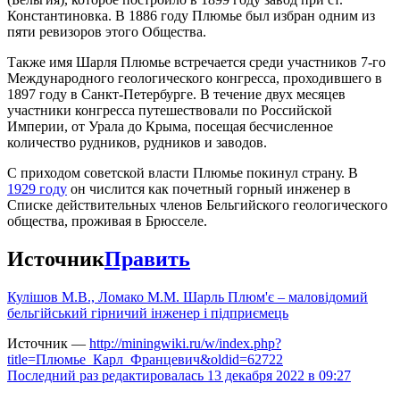
Константиновка. В 1886 году Плюмье был избран одним из
пяти ревизоров этого Общества.
Также имя Шарля Плюмье встречается среди участников 7-го
Международного геологического конгресса, проходившего в
1897 году в Санкт-Петербурге. В течение двух месяцев
участники конгресса путешествовали по Российской
Империи, от Урала до Крыма, посещая бесчисленное
количество рудников, рудников и заводов.
С приходом советской власти Плюмье покинул страну. В
1929 году
он числится как почетный горный инженер в
Списке действительных членов Бельгийского геологического
общества, проживая в Брюсселе.
Источник
Править
Кулiшов М.В., Ломако М.М. Шарль Плюм'є – маловідомий
бельгійський гірничий інженер і підприємець
Источник —
http://miningwiki.ru/w/index.php?
title=Плюмье_Карл_Францевич&oldid=62722
Последний раз редактировалась 13 декабря 2022 в 09:27