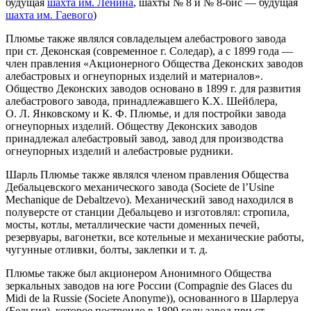
будущая
шахта им. Ленина
, шахты № 8 и № 8-бис — будущая
шахта им. Гаевого
)
Плюмье также являлся совладельцем алебастрового завода
при ст. Деконская (современное г. Соледар), а с 1899 года —
член правления «Акционерного Общества Деконских заводов
алебастровых и огнеупорных изделий и материалов».
Общество Деконских заводов основано в 1899 г. для развития
алебастрового завода, принадлежавшего К.X. Шейблера,
О. Л. Янковскому и К. Ф. Плюмье, и для постройки завода
огнеупорных изделий. Обществу Деконских заводов
принадлежал алебастровый завод, завод для производства
огнеупорных изделий и алебастровые рудники.
Шарль Плюмье также являлся членом правления Общества
Дебальцевского механического завода (Societe de l’Usine
Mechanique de Debaltzevo). Механический завод находился в
полуверсте от станции Дебальцево и изготовлял: стропила,
мосты, котлы, металлические части доменных печей,
резервуары, вагонетки, все котельные и механические работы,
чугунные отливки, болты, заклепки и т. д.
Плюмье также был акционером Анонимного Общества
зеркальных заводов на юге России (Compagnie des Glaces du
Midi de la Russie (Societe Anonyme)), основанного в Шарлеруа
(Бельгия), которое построило в 1899 году завод при ст.