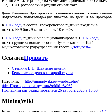
В книге А.М. Терпигорева «Описание Донецкого бассейна»,
Т.2, 1914 Прохоровский рудник описан так:
Дача Компании Прохоровских каменноугольных копей занима
К
1917 году
в состав Прохоровского рудника входили 4
шахты: № 9 бис, 9 капитальная, 10 и «С».
В
1920 году
рудник был национализирован. В
1923 году
шахты рудника вошли в состав Чулковского, а в 1924 —
Мушкетовского рудоуправления треста
«Донуголь»
.
Ссылки
Править
Степкин В.П. Шахтные деньги
Бельгийское дело в казацкой глуши
Источник —
http://miningwiki.ru/w/index.php?
title=Прохоровский_рудник&oldid=64067
Последний раз редактировалась 26 августа 2023 в 13:50
MiningWiki
Если не указано иное, содержание доступно по лицензии
CC-