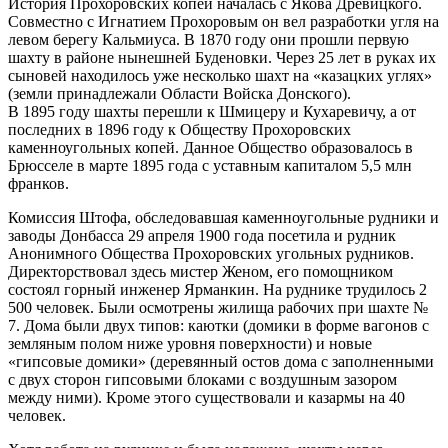
История Прохоровских копей началась с Якова Древицкого.
Совместно с Игнатием Прохоровым он вел разработки угля на
левом берегу Кальмиуса. В 1870 году они прошли первую
шахту в районе нынешней Буденовки. Через 25 лет в руках их
сыновей находилось уже несколько шахт на «казацких углях»
(земли принадлежали Области Войска Донского).
В 1895 году шахты перешли к Шмицеру и Кухаревичу, а от
последних в 1896 году к Обществу Прохоровских
каменноугольных копей. Данное Общество образовалось в
Брюсселе в марте 1895 года с уставным капиталом 5,5 млн
франков.
Комиссия Штофа, обследовавшая каменноугольные рудники и
заводы Донбасса 29 апреля 1900 года посетила и рудник
Анонимного Общества Прохоровских угольных рудников.
Директорствовал здесь мистер Женом, его помощником
состоял горный инженер Ярманкин. На руднике трудилось 2
500 человек. Были осмотрены жилища рабочих при шахте №
7. Дома были двух типов: каютки (домики в форме вагонов с
земляным полом ниже уровня поверхности) и новые
«гипсовые домики» (деревянный остов дома с заполненными
с двух сторон гипсовыми блоками с воздушным зазором
между ними). Кроме этого существовали и казармы на 40
человек.