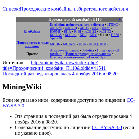
Список:Проходческие комбайны избирательного действия
Проходческий комбайн П110
[
+
]
Комбайны избирательного действия
•
1ГПКС
•
4ПП2М
•
4ПП2Щ
•
4ПП5
•
4ПУ
•
ПК3Р
•
Комбайны
К56МГ
•
КПА
•
КПД
•
КСП-22
•
КСП-32
•
КСП-35
•
КСП-42
•
КПЛ
•
КПУ
•
П110
•
П220
•
Урал-38
Породопогрузочные
МПНБ
•
МПЛ-22
•
ПНБ
•
ППН (ППМ)
машины
Анкероустановщик
•
Забойка
•
Нишенарезной
Прочее
комбайн
•
Туннелепроходческая машина
•
Проходческий комплекс «Союз-19у»
Источник —
http://miningwiki.ru/w/index.php?
title=Проходческий_комбайн_П110&oldid=41541
Последний раз редактировалась 4 ноября 2016 в 08:20
MiningWiki
Если не указано иное, содержание доступно по лицензии
CC-
BY-SA 3.0
.
Эта страница в последний раз была отредактирована 4
ноября 2016 в 08:20.
Содержание доступно по лицензии
CC-BY-SA 3.0
(если
не указано иное).