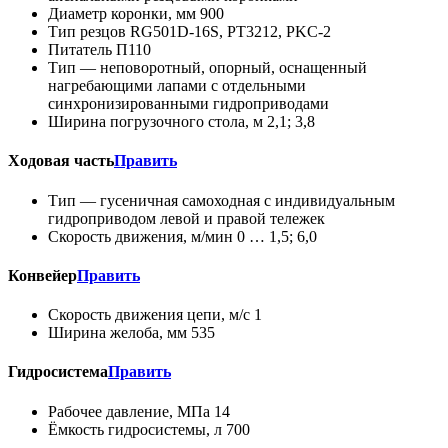
Диаметр коронки, мм 900
Тип резцов RG501D-16S, PT3212, PKC-2
Питатель П110
Тип — неповоротный, опорный, оснащенный
нагребающими лапами с отдельными
синхронизированными гидроприводами
Ширина погрузочного стола, м 2,1; 3,8
Ходовая часть
Править
Тип — гусеничная самоходная с индивидуальным
гидроприводом левой и правой тележек
Скорость движения, м/мин 0 … 1,5; 6,0
Конвейер
Править
Скорость движения цепи, м/с 1
Ширина желоба, мм 535
Гидросистема
Править
Рабочее давление, МПа 14
Ёмкость гидросистемы, л 700