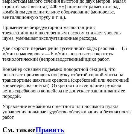
выработкам малого сечения высотой до двух метров. Малая
строительная высота (1400 мм) позволяет разместить над
комбайном дополнительное оборудование (монорельс,
вентиляционную трубу и т. д.).
Применение безредукторной маслостанции с
трехсекционным шестеренным насосом снижает уровень
шума, уменьшает эксплуатационные расходы.
Две скорости перемещения гусеничного хода: рабочая — 1,5
м/мин и маневровая — 6 м/мин. позволяют сократить
технологический (непроизводственный)цикл работ.
Конвейер оснащен подъемно-поворотной секцией, что
позволяет производить погрузку отбитой горной массы на
транспортные шахтные средства (скребковый или ленточный
конвейеры, вагонетки). Открытая по всей длине грузовая
ветвь скребкового конвейера не допускает заклинивания ее
породой.
Управление комбайном с местного или носимого пульта
управления повышает удобство обслуживания и безопасность
работ.
См. также
Править