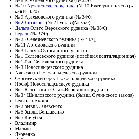
№ 8 Юмашевского рудника (№ 32/0)
№ 10 Артемовского рудника
(№ 10 Екатерининского р-
ка)(№ 33/0)
№ 9 Артемовского рудника (№ 34/0)
№ 2 Лотикова
(№ 2 Густав)(№ 35/0)
Дельта
Ольго-Веровского рудника (№ 36/0)
Бераль
(№ 37/0)
№ 25 Селезневского рудника (№ 43/Д)
№ 11 Артемовского рудника
№ 3 Гальян-Сутаганского участка
№ 1 Селезневского рудника (новейшая вентиляционная)
№ 1-бис Селезневского рудника
№ 3 Новосильцевского рудника
Александр Новосильцевского рудника
Сергиевский сброс Новосильцевского рудника
Иосиф Новосильцевсксуо рудника
№ 1 Юльевский Ольго-Веровского рудника
№ 34 Шидловского рудника (бывш. Сулинского завода)
Белянские копи
№ 2 бывш. Залевского
№ 5 бывш. Бондаренко
№ 5 Кочубея
Владимир
Малько
Яковенко