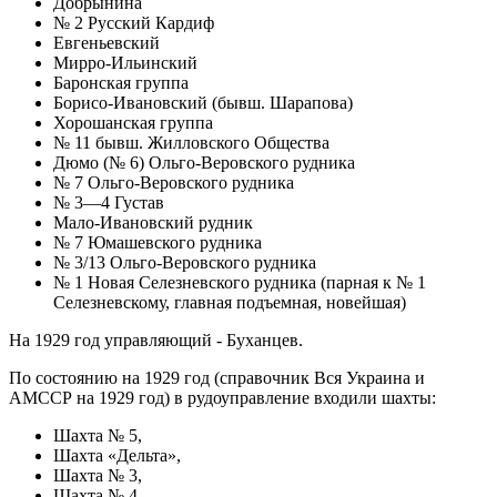
Добрынина
№ 2 Русский Кардиф
Евгеньевский
Мирро-Ильинский
Баронская группа
Борисо-Ивановский (бывш. Шарапова)
Хорошанская группа
№ 11 бывш. Жилловского Общества
Дюмо (№ 6) Ольго-Веровского рудника
№ 7 Ольго-Веровского рудника
№ 3—4 Густав
Мало-Ивановский рудник
№ 7 Юмашевского рудника
№ 3/13 Ольго-Веровского рудника
№ 1 Новая Селезневского рудника (парная к № 1
Селезневскому, главная подъемная, новейшая)
На 1929 год управляющий - Буханцев.
По состоянию на 1929 год (справочник Вся Украина и
АМССР на 1929 год) в рудоуправление входили шахты:
Шахта № 5,
Шахта «Дельта»,
Шахта № 3,
Шахта № 4,