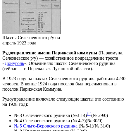
Шахты Селезневского р/у на
апрель 1923 года
Рудоуправление имени Парижской коммуны
(Паркомуна,
Селезневское р/у) — хозяйственное подразделение треста
«
Донуголь
». Объединяло шахты Селезневского рудника
(сейчас — г. Перевальск Луганской области).
В 1923 году на шахтах Селезневского рудника работали 4230
человек. В конце 1924 года поселок был переименован в
поселок Парижская Коммуна.
Рудоуправление включало следующие шахты (по состоянию
на 1928 год):
[1]
№ 3 Селезневского рудника (№3-14)
(№ 29/0)
№ 4 Селезневского рудника (№ 4-7)(№ 30/0)
№ 5 Ольго-Веровского рудника
(№ 5-1)(№ 31/0)