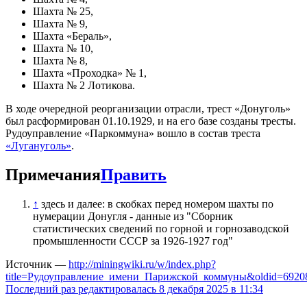
Шахта № 25,
Шахта № 9,
Шахта «Бераль»,
Шахта № 10,
Шахта № 8,
Шахта «Проходка» № 1,
Шахта № 2 Лотикова.
В ходе очередной реорганизации отрасли, трест «Донуголь»
был расформирован 01.10.1929, и на его базе созданы тресты.
Рудоуправление «Паркоммуна» вошло в состав треста
«Лугануголь»
.
Примечания
Править
↑
здесь и далее: в скобках перед номером шахты по
нумерации Донугля - данные из "Сборник
статистических сведений по горной и горнозаводской
промышленности СССР за 1926-1927 год"
Источник —
http://miningwiki.ru/w/index.php?
title=Рудоуправление_имени_Парижской_коммуны&oldid=6920
Последний раз редактировалась 8 декабря 2025 в 11:34