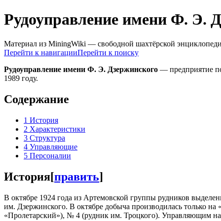
Рудоуправление имени Ф. Э. 
Материал из MiningWiki — свободной шахтёрской энциклопед
Перейти к навигации
Перейти к поиску
Рудоуправление имени Ф. Э. Дзержинского
— предприятие по
1989 году.
Содержание
1
История
2
Характеристики
3
Структура
4
Управляющие
5
Персоналии
История
[
править
]
В октябре 1924 года из Артемовской группы рудников выделе
им. Дзержинского. В октябре добыча производилась только на 
«Пролетарский»), № 4 (рудник им. Троцкого). Управляющим на