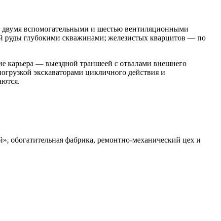
, двумя вспомогательными и шестью вентиляционными
кой руды глубокими скважинами; железистых кварцитов — по
тие карьера — выездной траншеей с отвалами внешнего
погрузкой экскаваторами цикличного действия и
аются.
й», обогатительная фабрика, ремонтно-механический цех и