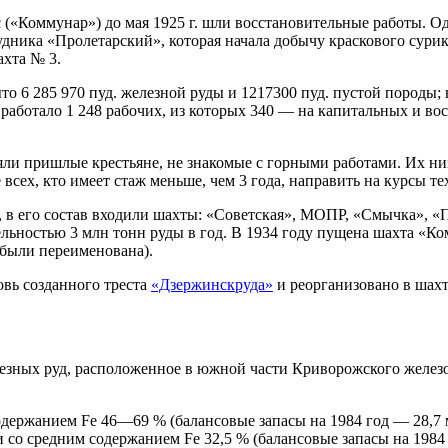
с («Коммунар») до мая 1925 г. шли восстановительные работы. 
рудника «Пролетарский», которая начала добычу краскового сури
ахта № 3.
о 6 285 970 пуд. железной руды и 1217300 пуд. пустой породы; 
 работало 1 248 рабочих, из которых 340 — на капитальных и во
яли пришлые крестьяне, не знакомые с горными работами. Их н
 всех, кто имеет стаж меньше, чем 3 года, направить на курсы 
 в его состав входили шахты: «Советская», МОПР, «Смычка», «
льностью 3 млн тонн руды в год. В 1934 году пущена шахта «Ком
были переименована).
овь созданного треста
«Дзержинскруда»
и реорганизовано в шах
зных руд, расположенное в южной части Криворожского железор
содержанием Fe 46—69 % (балансовые запасы на 1984 год — 28,7
со средним содержанием Fe 32,5 % (балансовые запасы на 1984 