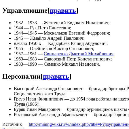
Управляющие
[
править
]
1932—1933 — Желтецкий Евдоким Никитович;
1944 — Гук Петр Елисеевич;
1944—1945 — Москальков Евгений Федорович;
1945 — Жмайло Андрей Павлович;
начало 1950-х — Кадырбаев Рашид Абдулович;
1955 — Олейников Виктор Степанович;
1957—1961 —
Свинаренко Дмитрий Михайлович
;
1969—1983 — Саворский Петр Константинович;
1983—1990 — Семенко Михаил Иванович.
Персоналии
[
править
]
Высоцкий Александр Степанович — бригадир бригады РУ
Социалистического Труда.
Граур Иван Филиппович — до 1954 года работал на шахт
Труда (1986);
Буряк Иван Макарович — бригадир бурильщиков шахты «С
Ростальный Александр Афанасьевич — бригадир горнопро
Источник —
http://miningwiki.ru/w/index.php?title=Рудоупра