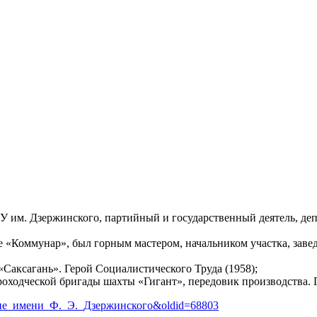
 им. Дзержинского, партийный и государственный деятель, де
е «Коммунар», был горным мастером, начальником участка, за
аксагань». Герой Социалистического Труда (1958);
ходческой бригады шахты «Гигант», передовик производства. Г
вление_имени_Ф._Э._Дзержинского&oldid=68803