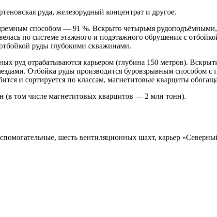
ртеновская руда, железорудный концентрат и другое.
одземным способом — 91 %. Вскрыто четырьмя рудоподъёмными
 велась по системе этажного и подэтажного обрушения с отбой
 отбойкой руды глубокими скважинами.
нных руд отрабатываются карьером (глубина 150 метров). Вскры
аездами. Отбойка руды производится буровзрывным способом с 
бится и сортируется по классам, магнетитовые кварциты обогащ
нн (в том числе магнетитовых кварцитов — 2 млн тонн).
вспомогательные, шесть вентиляционных шахт, карьер «Северны