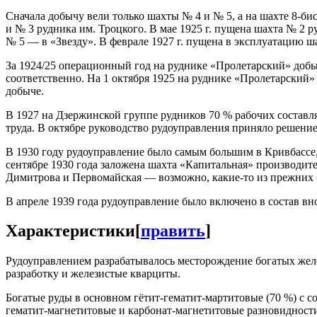
Сначала добычу вели только шахты № 4 и № 5, а на шахте 8-би
и № 3 рудника им. Троцкого. В мае 1925 г. пущена шахта № 2 
№ 5 — в «Звезду». В феврале 1927 г. пущена в эксплуатацию ш
За 1924/25 операционный год на руднике «Пролетарский» добыт
соответственно. На 1 октября 1925 на руднике «Пролетарский»
добыче.
В 1927 на Дзержинской группе рудников 70 % рабочих составл
труда. В октябре руководство рудоуправления приняло решение
В 1930 году рудоуправление было самым большим в Кривбассе,
сентябре 1930 года заложена шахта «Капитальная» производите
Димитрова и Первомайская — возможно, какие-то из прежних 
В апреле 1939 года рудоуправление было включено в состав вн
Характеристики
[
править
]
Рудоуправлением разрабатывалось месторождение богатых желе
разработку и железистые кварциты.
Богатые руды в основном гётит-гематит-мартитовые (70 %) с 
гематит-магнетитовые и карбонат-магнетитовые разновидности 