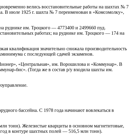
Одновременно велись восстановительные работы на шахтах № 7
ка. В июле 1925 г. шахта № 7 переименован в «Комсомолку»,
на руднике им. Троцкого — 4773400 и 2499660 пуд.
сстановительных работах; на руднике им. Троцкого — 174 на
изкая квалификация значительно снижала производительность
техминимума с последующей сдачей экзаменов.
Пионер», «Центральная», им. Ворошилова и «Коммунар». В
мунар-бис». (Тогда же в состав р/у входила шахты им.
тоуправление.
удного бассейна. С 1978 года начинают вовлекаться в
 млн тонн). Железистые кварциты в основном магнетитовые,
год в контуре шахтных полей — 516,5 млн тонн).