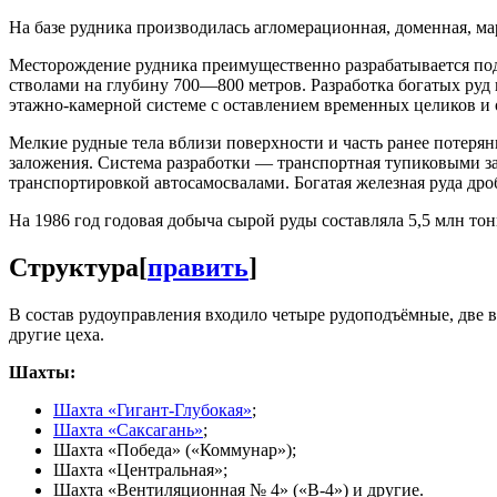
На базе рудника производилась агломерационная, доменная, ма
Месторождение рудника преимущественно разрабатывается п
стволами на глубину 700—800 метров. Разработка богатых руд
этажно-камерной системе с оставлением временных целиков и
Мелкие рудные тела вблизи поверхности и часть ранее потеря
заложения. Система разработки — транспортная тупиковыми з
транспортировкой автосамосвалами. Богатая железная руда дро
На 1986 год годовая добыча сырой руды составляла 5,5 млн то
Структура
[
править
]
В состав рудоуправления входило четыре рудоподъёмные, две 
другие цеха.
Шахты:
Шахта «Гигант-Глубокая»
;
Шахта «Саксагань»
;
Шахта «Победа» («Коммунар»);
Шахта «Центральная»;
Шахта «Вентиляционная № 4» («В-4») и другие.