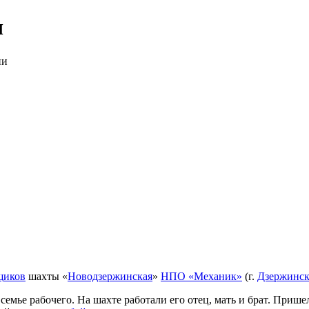
ч
ии
щиков
шахты «
Новодзержинская
»
НПО «Механик»
(г.
Дзержинс
 семье рабочего. На шахте работали его отец, мать и брат. Приш