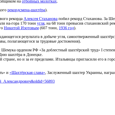
абойщиком на
отбойных молотках
.
кого
рекордсмена-шахтёра
).
вого рекорда
Алексея Стаханова
побил рекорд Стаханова. За Ше
ли на-гора 170 тонн
угля
, на 68 тонн превысив стахановский ре
ого
Никитой Изотовым
(607 тонн,
1936 год
).
выдающегося результата в добыче угля, самоотверженный шахтёр
авы, полагающегося за трудовые достижения).
я Шемука орденом РФ «За доблестный шахтёрский труд» I степе
Дню шахтёра в Донецке.
ей стране, но и за ее пределами. Итальянцы пригласили его в г
ть» и
«Шахтёрская слава»
, Заслуженный шахтер Украины, награ
ргей_Александрович&oldid=56893