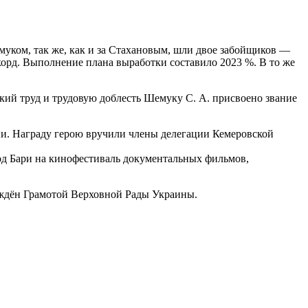
муком, так же, как и за Стахановым, шли двое забойщиков —
корд. Выполнение плана выработки составило 2023 %. В то же
ский труд и трудовую доблесть Шемуку С. А. присвоено звание
ни. Награду герою вручили члены делегации Кемеровской
ород Бари на кинофестиваль документальных фильмов,
ждён Грамотой Верховной Рады Украины.