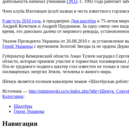
деятельность начинал учеником
ГРОЗ
. С 1992 года работает з
Член клуба Изотовцев (клуб назван в честь известного горловс
9 августа
2010 года
, в преддверии
Дня шахтёра
и 75-летия миро
Андрей Кочетков и Андрей Прудников. За одну смену они выда
время, это довольно далеко от мирового рекорда, установленн
Указом Президента Украины от 26.08.2010 г. за установление 
Герой Украины
с вручением Золотой Звезды (а не ордена Держ
Губернатор Кемеровский области Аман Тулеев наградил Серге
области, которые приняли участие в торжествах посвященных 
После трудового подвига шахтер стал известен не только в сво
посвященных энергии Земли, человека и живого мира.
Шемук является полным кавалером знаков «Шахтёрская доблес
Источник —
http://miningwiki.ru/w/index.php?title=Шемук_Се
Категории
:
Шахтёры
Герои Украины
Навигация