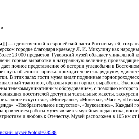
ии
а
]]] — единственный в европейской части России музей, сохра
ерском городке благодаря краеведу Л. И. Микулину как народны
более 23 000 предметов. Гуковский музей обладает уникальной 
лены горные выработки в натуральную величину, производящие 
ает полное представление об истории угледобычи в Восточном 
вает путь обычного горняка: проходит через «нарядную», «дисп
тки. В этих залах гости музея видят подлинные горнопроходчес
ришахтный транспорт, образцы крепи горных выработок. Экспози
ащены телекоммуникативным оборудованием, с помощью которого
овидящих посетителей доступны тактильные макеты, экскурсии
прикладное искусство», «Минералы», «Монеты», «Часы», «Пись
жда», «Изобразительное искусство», «Звукозапись». Каждый год
аправлением работы музея является музейная педагогика, восп
риотизм и любовь к Отечеству. Музей расположен в 105 км от Ро
уковский_музей&oldid=38588