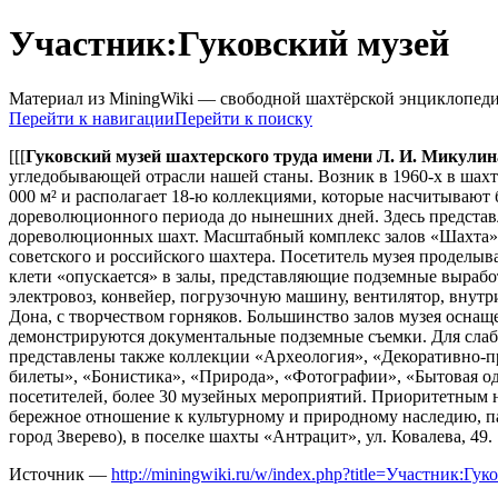
Участник:Гуковский музей
Материал из MiningWiki — свободной шахтёрской энциклопед
Перейти к навигации
Перейти к поиску
[[[
Гуковский музей шахтерского труда имени Л. И. Микулин
угледобывающей отрасли нашей станы. Возник в 1960-х в шахт
000 м² и располагает 18-ю коллекциями, которые насчитывают 
дореволюционного периода до нынешних дней. Здесь представ
дореволюционных шахт. Масштабный комплекс залов «Шахта» д
советского и российского шахтера. Посетитель музея проделы
клети «опускается» в залы, представляющие подземные вырабо
электровоз, конвейер, погрузочную машину, вентилятор, внут
Дона, с творчеством горняков. Большинство залов музея осн
демонстрируются документальные подземные съемки. Для слаб
представлены также коллекции «Археология», «Декоративно-
билеты», «Бонистика», «Природа», «Фотографии», «Бытовая оде
посетителей, более 30 музейных мероприятий. Приоритетным н
бережное отношение к культурному и природному наследию, пат
город Зверево), в поселке шахты «Антрацит», ул. Ковалева, 49.
Источник —
http://miningwiki.ru/w/index.php?title=Участник:Г