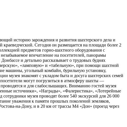
няющий историю зарождения и развития шахтерского дела и
й краеведческий. Сегодня он размещается на площади более 2
коллекцией предметов горно-шахтного оборудования с
незабываемое впечатление на посетителей, панорамы
Донбассе и детально рассказывает о трудовых буднях
етчерскую», «ламповую» и «табельную», при помощи шахтной
кие машины, угольный комбайн, бурильную установку,
ции музея знакомят с укладом быта и досуга шахтерских семей
 посетители могут погрузиться в атмосферу шахты —
 проводятся и для слабослышащих. Вниманию гостей музея
менные источники», «Награды», «Фалеристика», «Лотерейные
 сотрудники музея проводят более 540 экскурсий для 26 000
итание уважения к памяти прошлых поколений земляков,
стова-на-Дону, и в 20 км от трассы М4 «Дон» (проезд через