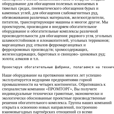
оборудование для обогащения полезных ископаемых в
тяжелых средах, пневматического обогащения бурых и
каменных углей, для обогащения слабомагнитных руд,
обезвоживания различных материалов, железоотделители,
питатели, транспортирующие машины и многое другое. Мы
проектируем, производим и внедряем обогатительное
оборудование и обогатительные комплексы различной
производительности для обогащения: рядового угля, угольных
шламоотстойников и илонакопителей, угольных терриконов;
марганцевых руд; отвалов ферромарганцевых и
феррохромовых производств; хромосодержащих,
железосодержащих, баритовых и свинцово- цинковых руд;
золота; алмазов и т.п.
Наше оборудование на протяжении многих лет успешно
эксплуатируется ведущими предприятиями горной
промышленности на четырех континентах. Обратившись к
специалистам компании «ПРОМТОРГ», Вы получите
индивидуальные технически грамотные, экономически и
экологически обоснованные проектные производственные
решения обогатительного комплекса. Группа наших компаний
открыта к освоению новых направлений, построению
взаимовыгодных партнёрских отношений со всеми