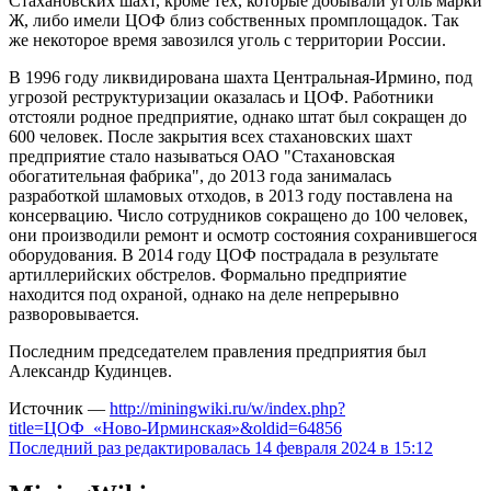
Стахановских шахт, кроме тех, которые добывали уголь марки
Ж, либо имели ЦОФ близ собственных промплощадок. Так
же некоторое время завозился уголь с территории России.
В 1996 году ликвидирована шахта Центральная-Ирмино, под
угрозой реструктуризации оказалась и ЦОФ. Работники
отстояли родное предприятие, однако штат был сокращен до
600 человек. После закрытия всех стахановских шахт
предприятие стало называться ОАО "Стахановская
обогатительная фабрика", до 2013 года занималась
разработкой шламовых отходов, в 2013 году поставлена на
консервацию. Число сотрудников сокращено до 100 человек,
они производили ремонт и осмотр состояния сохранившегося
оборудования. В 2014 году ЦОФ пострадала в результате
артиллерийских обстрелов. Формально предприятие
находится под охраной, однако на деле непрерывно
разворовывается.
Последним председателем правления предприятия был
Александр Кудинцев.
Источник —
http://miningwiki.ru/w/index.php?
title=ЦОФ_«Ново-Ирминская»&oldid=64856
Последний раз редактировалась 14 февраля 2024 в 15:12