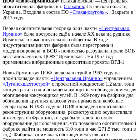
ЦОФ «Ново-Ирминская»
(Стахановская) — центральная
обогатительная фабрика в г.
Стаханов
, Луганская область,
Украина. Входила в состав ПО
«Стахановуголь»
, . Закрыта в
2013 году.
Первая обогатительная фабрика близ шахты
«Центральная-
Ирмино»
была построена ещё в начале ХХ века на руднике
Ирминского каменноугольного общества. В ходе
индустриализации эта фабрика была перестроена и
модернизирована, в ВОВ - полностью разрушена, после ВОВ
восстановлена как ЦОФ "Ирминская". На 1957 год
применялись вибрационные односитные грохоты ВГД-1.
Ново-Ирминская ЦОФ введена в строй в 1963 году на
промплощадке шахты
«Центральная-Ирмино»
управлением
«Луганскшахтострой»
с проектной мощностью 1,2 млн. тонн
концентрата в год и оснащена импортным оборудованием для
обогащения коксующихся углей. В 1969 году на фабрике для
обогащения крупных классов угля применяли колёсные
сепараторы. В 1985 году на ЦОФ проведена капитальная
реконструкция оборудования, реконструкцию осуществляли
инженеры из Франции, оттуда было завезено новое
оборудование для обогащения, что позволило обогатительной
фабрике выйти на мощность 310 тонн в час (271,5 тыс. тонн в
год). Фабрика занималась обогащением угля всех