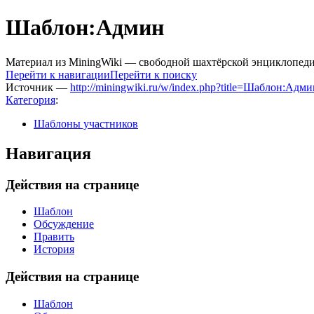
Шаблон:Админ
Материал из MiningWiki — свободной шахтёрской энциклопед
Перейти к навигации
Перейти к поиску
Источник —
http://miningwiki.ru/w/index.php?title=Шаблон:Адм
Категория
:
Шаблоны участников
Навигация
Действия на странице
Шаблон
Обсуждение
Править
История
Действия на странице
Шаблон