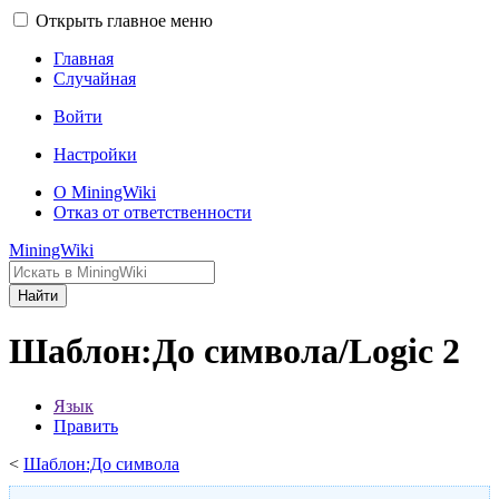
Открыть главное меню
Главная
Случайная
Войти
Настройки
О MiningWiki
Отказ от ответственности
MiningWiki
Найти
Шаблон:До символа/Logic 2
Язык
Править
<
Шаблон:До символа