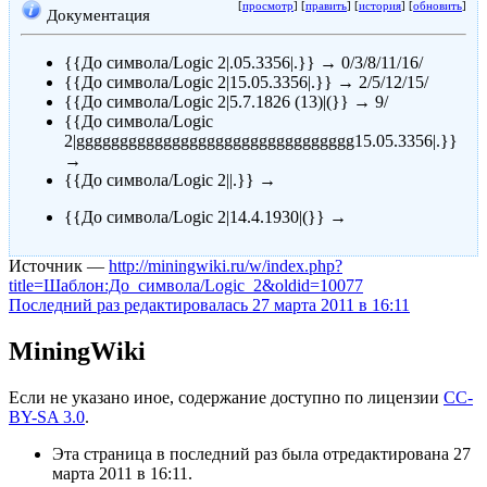
[
просмотр
] [
править
] [
история
] [
обновить
]
Документация
{{До символа/Logic 2|.05.3356|.}} → 0/3/8/11/16/
{{До символа/Logic 2|15.05.3356|.}} → 2/5/12/15/
{{До символа/Logic 2|5.7.1826 (13)|(}} → 9/
{{До символа/Logic
2|gggggggggggggggggggggggggggggggg15.05.3356|.}}
→
{{До символа/Logic 2||.}} →
{{До символа/Logic 2|14.4.1930|(}} →
Источник —
http://miningwiki.ru/w/index.php?
title=Шаблон:До_символа/Logic_2&oldid=10077
Последний раз редактировалась 27 марта 2011 в 16:11
MiningWiki
Если не указано иное, содержание доступно по лицензии
CC-
BY-SA 3.0
.
Эта страница в последний раз была отредактирована 27
марта 2011 в 16:11.