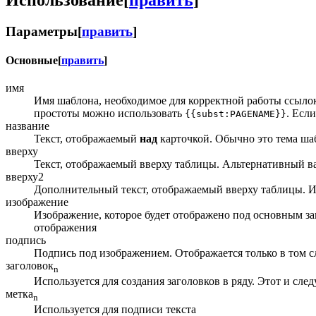
Параметры
[
править
]
Основные
[
править
]
имя
Имя шаблона, необходимое для корректной работы ссылок
простоты можно использовать
. Есл
{{subst:PAGENAME}}
название
Текст, отображаемый
над
карточкой. Обычно это тема шаб
вверху
Текст, отображаемый вверху таблицы. Альтернативный в
вверху2
Дополнительный текст, отображаемый вверху таблицы. Ис
изображение
Изображение, которое будет отображено под основным за
отображения
подпись
Подпись под изображением. Отображается только в том сл
заголовок
n
Используется для создания заголовков в ряду. Этот и сл
метка
n
Используется для подписи текста