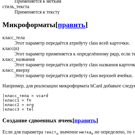
Применяется к меткам
стиль_текста
Применяется к тексту
Микроформаты
[
править
]
класс_тела
Этот параметр передаётся атрибуту class всей карточки.
класс(n)
Этот параметр применяется к определённому ряду, если те
класс_названия
Этот параметр передаётся атрибуту class названия карточк
класс_вверху
Этот параметр передаётся атрибуту class верхней ячейки.
Например, для реализации микроформата hCard добавьте след
|класс_тела = vcard

|класс1 = fn

|класс2 = org

Создание сдвоенных ячеек
[
править
]
Если для параметра
значение
не определено, то
текст
метка
т
n
n