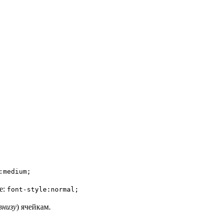
:medium;
е:
font-style:normal;
внизу
) ячейкам.