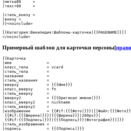
|метка80     = 

|текст80     = 

|стиль_внизу =

|внизу = 

}}<noinclude>

[[Категория:Википедия:Шаблоны-карточки|{{PAGENAME}}]]

</noinclude>
Примерный шаблон для карточки персоны
[
прав
{{Карточка

|имя               = 

|класс_тела        = vcard

|стиль_тела        = 

|название          = 

|стиль_названия    = 

|вверху            = {{{Имя}}}

|класс_вверху      = fn

|стиль_вверху      = 

|вверху2           = {{{Оригинал имени|}}}

|класс_вверху2     = nickname

|стиль_вверху2     = 

|изображение       = {{#if:{{{Фото|}}}|[[Файл:{{{Фото}}
 {{#if:{{{Ширина|}}}|{{{Ширина}}}|200px}}|

 {{#if:{{{Подпись|}}}|{{{Подпись}}}|Фотография}}]]}}

|стиль_изображения = 

|подпись           = {{{Подпись|}}}
