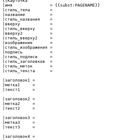
{{Карточка

|имя               = {{subst:PAGENAME}}

|стиль_тела        = 

|название          = 

|стиль_названия    = 

|вверху            = 

|стиль_вверху      = 

|вверху2           = 

|стиль_вверху2     = 

|изображение       = 

|стиль_изображения = 

|подпись           = 

|стиль_подписи     = 

|стиль_заголовков  = 

|стиль_меток       = 

|стиль_текста      = 

|заголовок1 = 

|метка1     = 

|текст1     = 

|заголовок2 = 

|метка2     = 

|текст2     = 

|заголовок3 = 

|метка3     = 

|текст3     = 

|заголовок4 = 
