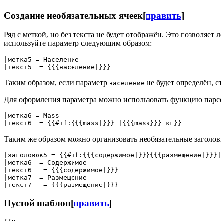
Создание необязательных ячеек
[
править
]
Ряд с меткой, но без текста не будет отображён. Это позволяе
используйте параметр следующим образом:
|метка5 = Население

Таким образом, если параметр
не будет определён, с
население
Для оформления параметра можно использовать функцию парсе
|метка6 = Mass

Таким же образом можно организовать необязательные заголо
|заголовок5 = {{#if:{{{содержимое|}}}{{{размещение|}}}|
|метка6  = Содержимое

|текст6   = {{{содержимое|}}}

|метка7  = Размещение

Пустой шаблон
[
править
]