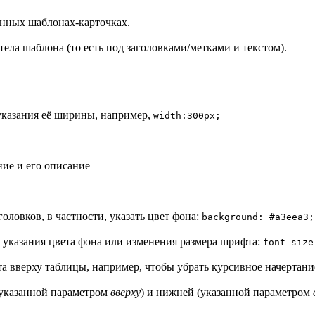
анных шаблонах-карточках.
ела шаблона (то есть под заголовками/метками и текстом).
 указания её ширины, например,
width:300px;
ние и его описание
ловков, в частности, указать цвет фона:
background: #a3eea3;
я указания цвета фона или изменения размера шрифта:
font-size
та вверху таблицы, например, чтобы убрать курсивное начертани
(указанной параметром
вверху
) и нижней (указанной параметром