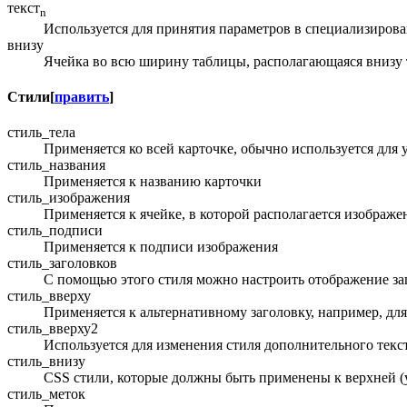
текст
n
Используется для принятия параметров в специализиров
внизу
Ячейка во всю ширину таблицы, располагающаяся внизу т
Стили
[
править
]
стиль_тела
Применяется ко всей карточке, обычно используется для
стиль_названия
Применяется к названию карточки
стиль_изображения
Применяется к ячейке, в которой располагается изображе
стиль_подписи
Применяется к подписи изображения
стиль_заголовков
С помощью этого стиля можно настроить отображение заго
стиль_вверху
Применяется к альтернативному заголовку, например, дл
стиль_вверху2
Используется для изменения стиля дополнительного текс
стиль_внизу
CSS стили, которые должны быть применены к верхней 
стиль_меток