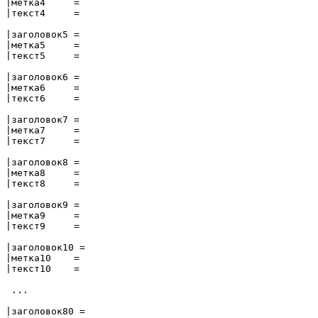
|метка4     = 

|текст4     = 

|заголовок5 = 

|метка5     = 

|текст5     = 

|заголовок6 = 

|метка6     = 

|текст6     = 

|заголовок7 = 

|метка7     = 

|текст7     = 

|заголовок8 = 

|метка8     = 

|текст8     = 

|заголовок9 = 

|метка9     = 

|текст9     = 

|заголовок10 = 

|метка10    = 

|текст10    = 

 ...

|заголовок80 =
