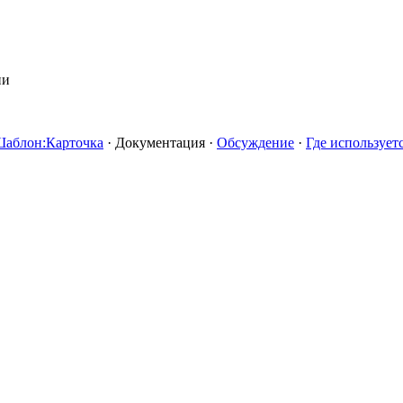
ии
аблон:Карточка
·
Документация
·
Обсуждение
·
Где использует