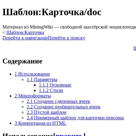
Шаблон:Карточка/doc
Материал из MiningWiki — свободной шахтёрской энциклопед
<
Шаблон:Карточка
Перейти к навигации
Перейти к поиску
Ш
Содержание
1
Использование
1.1
Параметры
1.1.1
Основные
1.1.2
Стили
2
Микроформаты
2.1
Создание сдвоенных ячеек
2.2
Создание необязательных ячеек
2.3
Пустой шаблон
2.4
Примерный шаблон для карточки персоны
3
Конвертация из HTML
Использование
[
править
]