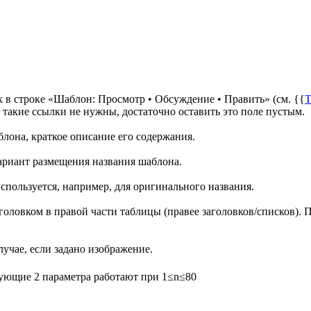
 в строке «Шаблон: Просмотр • Обсуждение • Править» (см. {{
T
и такие ссылки не нужны, достаточно оставить это поле пустым.
лона, краткое описание его содержания.
ариант размещения названия шаблона.
пользуется, например, для оригинального названия.
головком в правой части таблицы (правее заголовков/списков).
учае, если задано изображение.
едующие 2 параметра работают при 1≤n≤80