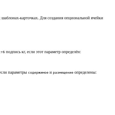
ых шаблонах-карточках. Для создания опциональной ячейки
подпись кг, если этот параметр определён:
ст6
 если параметры
и
определены:
содержимое
размещение