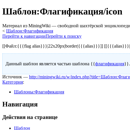
Шаблон:Флагификация/icon
Материал из MiningWiki — свободной шахтёрской энциклопед
<
Шаблон:Флагификация
Перейти к навигации
Перейти к поиску
[[Файл:{{{flag alias}}}|22x20px|border|{{{alias}}}]]
[[{{{alias}}}
Данный шаблон является частью шаблона {{
флагификация
}}
Источник —
http://miningwiki.ru/w/index.php?title=Шаблон:Фла
Категория
:
Шаблоны:Флагификация
Навигация
Действия на странице
Шаблон