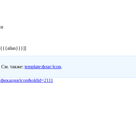
ии
|{{{alias}}}]]
. См. также:
template:флаг/icon
.
гификация/icon&oldid=2111