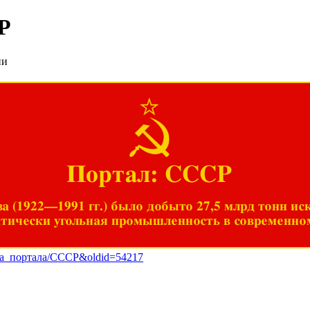
Р
ии
Портал: СССР
 (1922—1991 гг.) было добыто 27,5 млрд тонн ис
тически угольная промышленность в современном
апка_портала/СССР&oldid=54217