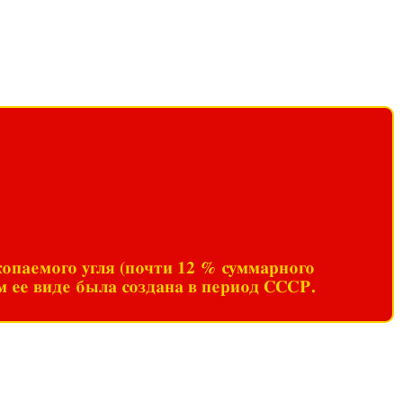
копаемого угля (почти 12 % суммарного
 ее виде была создана в период СССР.