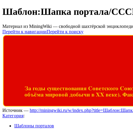
Шаблон:Шапка портала/ССС
Материал из MiningWiki — свободной шахтёрской энциклопед
Перейти к навигации
Перейти к поиску
За годы существования Советского Союза
объёма мировой добычи в XX веке). Фак
Источник —
http://miningwiki.ru/w/index.php?title=Шаблон:Ш
Категория
:
Шаблоны порталов