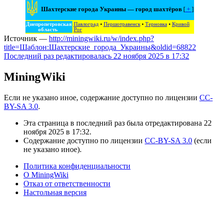
Шахтерские города Украины — город шахтёров
[
+
]
Днепропетровская
Павлоград
•
Першотравенск
•
Терновка
•
Кривой
область
Рог
Источник —
http://miningwiki.ru/w/index.php?
title=Шаблон:Шахтерские_города_Украины&oldid=68822
Последний раз редактировалась 22 ноября 2025 в 17:32
MiningWiki
Если не указано иное, содержание доступно по лицензии
CC-
BY-SA 3.0
.
Эта страница в последний раз была отредактирована 22
ноября 2025 в 17:32.
Содержание доступно по лицензии
CC-BY-SA 3.0
(если
не указано иное).
Политика конфиденциальности
О MiningWiki
Отказ от ответственности
Настольная версия