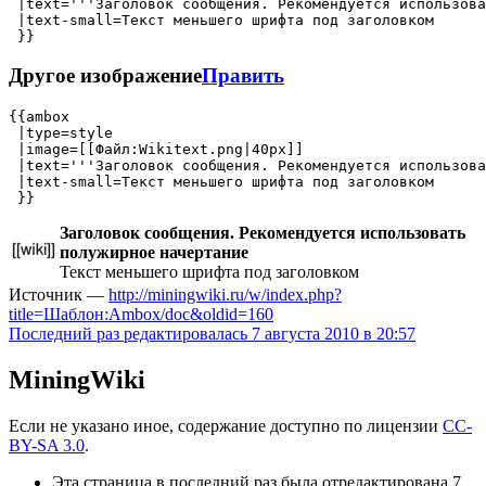
 |text='''Заголовок сообщения. Рекомендуется использова
 |text-small=Текст меньшего шрифта под заголовком

Другое изображение
Править
{{ambox

 |type=style

 |image=[[Файл:Wikitext.png|40px]]

 |text='''Заголовок сообщения. Рекомендуется использова
 |text-small=Текст меньшего шрифта под заголовком

Заголовок сообщения. Рекомендуется использовать
полужирное начертание
Текст меньшего шрифта под заголовком
Источник —
http://miningwiki.ru/w/index.php?
title=Шаблон:Ambox/doc&oldid=160
Последний раз редактировалась 7 августа 2010 в 20:57
MiningWiki
Если не указано иное, содержание доступно по лицензии
CC-
BY-SA 3.0
.
Эта страница в последний раз была отредактирована 7