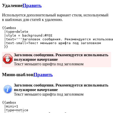
Удаление
Править
Используется дополнительный вариант стиля, используемый
в шаблонах для статей к удалению.
{{ambox

 |type=delete

 |style = background:#FEE

 |text='''Заголовок сообщения. Рекомендуется использова
 |text-small=Текст меньшего шрифта под заголовком

Заголовок сообщения. Рекомендуется использовать
полужирное начертание
Текст меньшего шрифта под заголовком
Мини-шаблон
Править
Заголовок сообщения. Рекомендуется использовать
полужирное начертание
Текст меньшего шрифта под заголовком
{{ambox

 |mini=1

 |type=notice
