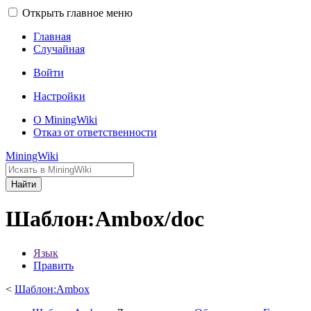
Открыть главное меню
Главная
Случайная
Войти
Настройки
О MiningWiki
Отказ от ответственности
MiningWiki
Найти
Шаблон:Ambox/doc
Язык
Править
<
Шаблон:Ambox