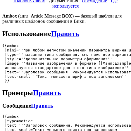
Шаблон:Ambox
·
Документация
·
Обсуждение
·
Где
используется
Ambox
(англ.
A
rticle
M
essage
BOX
) — базовый шаблон для
различных шаблонов-сообщений в Вики.
Использование
Править
{{ambox

 |mini=''при любом непустом значении параметра ширина ш
 |type=''название типа сообщения, см. ниже все варианты
 |style=''дополнительные параметры оформления''

 |image=''Название изображения в формате [[Файл:Example
 используется стандартное для этого типа изображение''

 |text=''Заголовок сообщения. Рекомендуется использоват
 |text-small=''Текст меньшего шрифта под заголовком''

Примеры
Править
Сообщение
Править
{{ambox

 |type=notice

 |text='''Заголовок сообщения. Рекомендуется использова
 |text-small=Текст меньшего шрифта под заголовком
