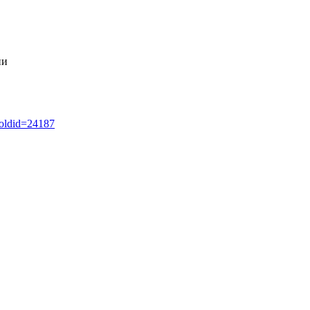
ии
&oldid=24187