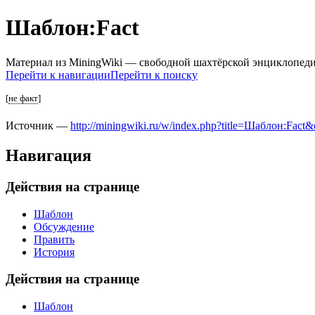
Шаблон:Fact
Материал из MiningWiki — свободной шахтёрской энциклопед
Перейти к навигации
Перейти к поиску
[
не факт
]
Источник —
http://miningwiki.ru/w/index.php?title=Шаблон:Fact
Навигация
Действия на странице
Шаблон
Обсуждение
Править
История
Действия на странице
Шаблон