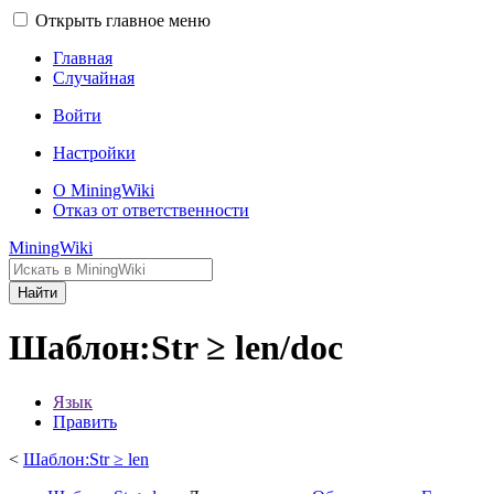
Открыть главное меню
Главная
Случайная
Войти
Настройки
О MiningWiki
Отказ от ответственности
MiningWiki
Найти
Шаблон:Str ≥ len/doc
Язык
Править
<
Шаблон:Str ≥ len