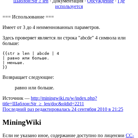
Шаблон:Str ≥ len
·
Документация
·
Обсуждение
·
Где
используется
=== Использование ===
Имеет от 3 до 4 неименнованных параметров.
Здесь проверяет является ли строка "abcde" 4 символа или
больше:
{{str ≥ len | abcde | 4

| равно или больше.

| меньше.

Возвращает следующие:
равно или больше.
Источник —
http://miningwiki.ru/w/index.php?
title=Шаблон:Str_≥_len/doc&oldid=2211
Последний раз редактировалась 24 сентября 2010 в 21:25
MiningWiki
Если не указано иное, содержание доступно по лицензии
CC-